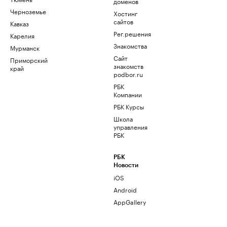
доменов
Черноземье
Хостинг
сайтов
Кавказ
Рег.решения
Карелия
Знакомства
Мурманск
Сайт
Приморский
знакомств
край
podbor.ru
РБК
Компании
РБК Курсы
Школа
управления
РБК
РБК
Новости
iOS
Android
AppGallery