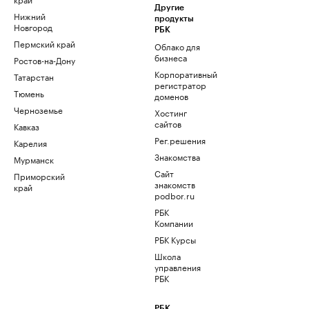
Другие
Нижний
продукты
Новгород
РБК
Пермский край
Облако для
бизнеса
Ростов-на-Дону
Корпоративный
Татарстан
регистратор
Тюмень
доменов
Черноземье
Хостинг
сайтов
Кавказ
Рег.решения
Карелия
Знакомства
Мурманск
Сайт
Приморский
знакомств
край
podbor.ru
РБК
Компании
РБК Курсы
Школа
управления
РБК
РБК