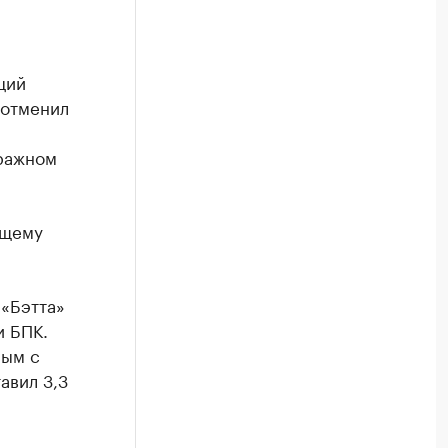
ций
 отменил
тражном
ющему
 «Бэтта»
и БПК.
ным с
авил 3,3