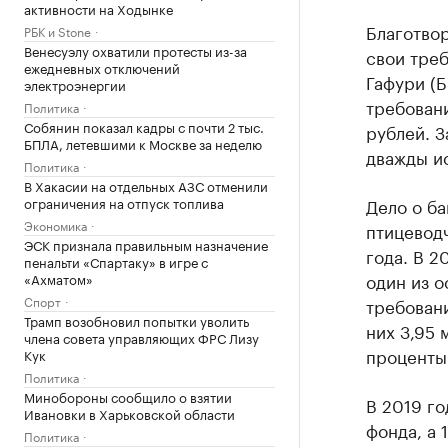
активности на Ходынке
Благотвор
РБК и Stone
Венесуэлу охватили протесты из-за
свои тре
ежедневных отключений
Гафури (
электроэнергии
требован
Политика
Собянин показал кадры с почти 2 тыс.
рублей. З
БПЛА, летевшими к Москве за неделю
дважды ис
Политика
В Хакасии на отдельных АЗС отменили
ограничения на отпуск топлива
Дело о б
Экономика
птицеводч
ЭСК признала правильным назначение
года. В 2
пенальти «Спартаку» в игре с
один из 
«Ахматом»
Спорт
требовани
Трамп возобновил попытки уволить
них 3,95 
члена совета управляющих ФРС Лизу
проценты
Кук
Политика
Минобороны сообщило о взятии
В 2019 г
Ивановки в Харьковской области
фонда, а
Политика