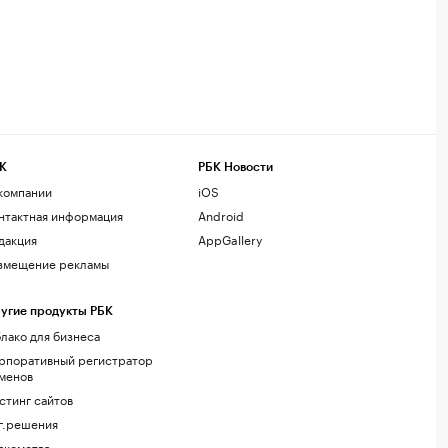
К
РБК Новости
компании
iOS
нтактная информация
Android
дакция
AppGallery
змещение рекламы
угие продукты РБК
лако для бизнеса
рпоративный регистратор
менов
стинг сайтов
г.решения
акомства