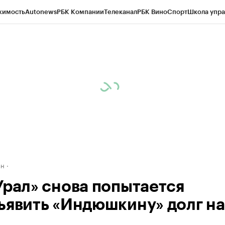
жимость
Autonews
РБК Компании
Телеканал
РБК Вино
Спорт
Школа упра
д
Стиль
Крипто
РБК Бизнес-среда
Дискуссионный клуб
Исследования
К
рагентов
Политика
Экономика
Бизнес
Технологии и медиа
Финансы
Рын
ан
Урал» снова попытается
ъявить «Индюшкину» долг на