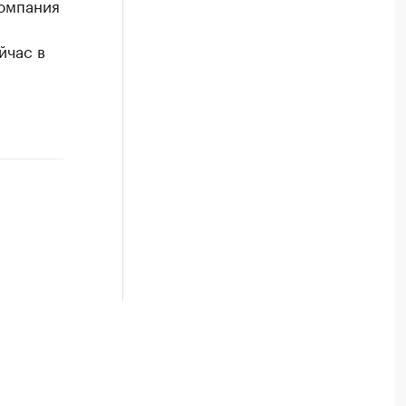
омпания
йчас в