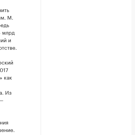
чить
м. М.
редь
4 млрд
ий и
отстве.
рский
017
» как
а. Из
 —
ния
шение.