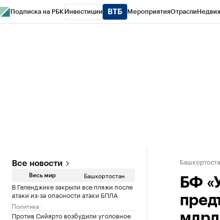
Подписка на РБК
Инвестиции
Мероприятия
Отрасли
Недви
РБК Курсы
РБК Life
Тренды
Визионеры
Национальные проекты
Горо
Спецпроекты СПб
Конференции СПб
Спецпроекты
Проверка конт
Башкортост
Все новости
Башкортостан
Весь мир
БФ «
В Геленджике закрыли все пляжи после
атаки из-за опасности атаки БПЛА
пред
Политика
Против Сийярто возбудили уголовное
млрд