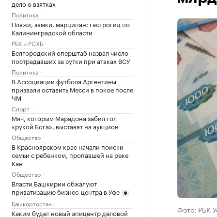
дело о взятках
Политика
Пляжи, замки, марципан: гастрогид по
Калининградской области
РБК и РСХБ
Белгородский оперштаб назвал число
пострадавших за сутки при атаках ВСУ
Политика
В Ассоциации футбола Аргентины
призвали оставить Месси в покое после
ЧМ
Спорт
Мяч, которым Марадона забил гол
«рукой Бога», выставят на аукцион
Общество
В Красноярском крае начали поиски
семьи с ребенком, пропавшей на реке
Кан
Общество
Власти Башкирии обжалуют
приватизацию бизнес-центра в Уфе
Башкортостан
Фото: РБК 
Каким будет новый эпицентр деловой