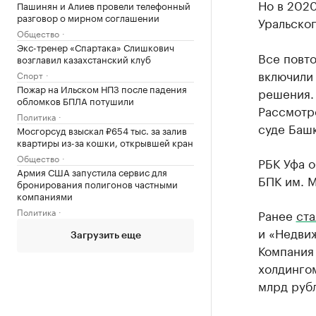
Но в 202
Пашинян и Алиев провели телефонный
разговор о мирном соглашении
Уральског
Общество
Экс-тренер «Спартака» Слишкович
Все повто
возглавил казахстанский клуб
включили 
Спорт
Пожар на Ильском НПЗ после падения
решения. 
обломков БПЛА потушили
Рассмотр
Политика
суде Башк
Мосгорсуд взыскал ₽654 тыс. за залив
квартиры из-за кошки, открывшей кран
Общество
РБК Уфа 
Армия США запустила сервис для
БПК им. М
бронирования полигонов частными
компаниями
Политика
Ранее
ста
и «Недви
Загрузить еще
Компания 
холдингом
млрд руб