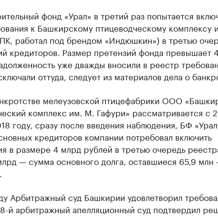
ительный фонд «Урал» в третий раз попытается вклю
бования к Башкирскому птицеводческому комплексу и
БПК, работал под брендом «Индюшкин») в третью оче
ий кредиторов. Размер претензий фонда превышает 
адолженность уже дважды вносили в реестр требован
ключали оттуда, следует из материалов дела о банкр
анкротстве мелеузовской птицефабрики ООО «Башки
еский комплекс им. М. Гафури» рассматривается с 2
018 году, сразу после введения наблюдения, БФ «Урал
основных кредиторов компании потребовал включить
я в размере 4 млрд рублей в третью очередь реестр
млрд — сумма основного долга, оставшиеся 65,9 млн
.
оду Арбитражный суд Башкирии удовлетворил требова
 18-й арбитражный апелляционный суд подтвердил ре