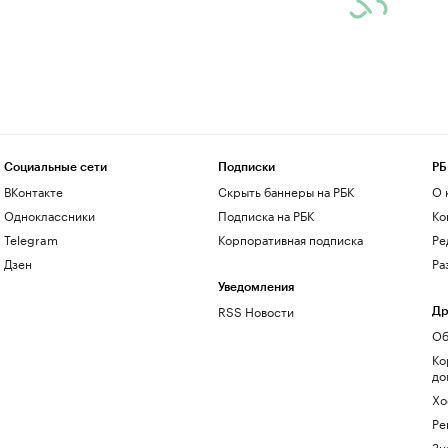
Социальные сети
Подписки
РБ
ВКонтакте
Скрыть баннеры на РБК
О 
Одноклассники
Подписка на РБК
Ко
Telegram
Корпоративная подписка
Ре
Дзен
Ра
Уведомления
RSS Новости
Др
Об
Ко
до
Хо
Ре
Зн