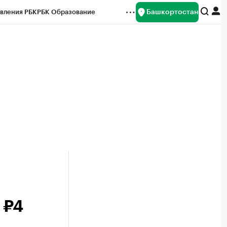
Башкортостан
вления РБК
РБК Образование
редитные рейтинги
Франшизы
Газета
ок наличной валюты
 ₽4