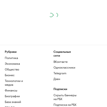
Рубрики
Социальные
сети
Политика
ВКонтакте
Экономика
Одноклассники
Общество
Telegram
Бизнес
Дзен
Технологии и
медиа
Финансы
Подписки
Скрыть баннеры
Биографии
на РБК
База знаний
Подписка на РБК