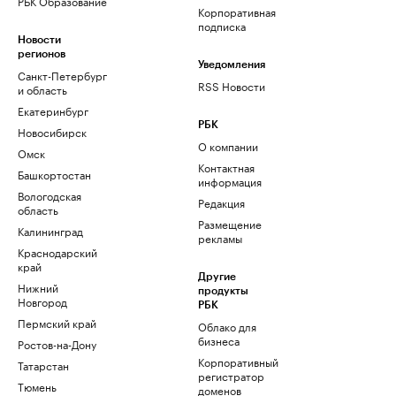
РБК Образование
Корпоративная
подписка
Новости
регионов
Уведомления
Санкт-Петербург
RSS Новости
и область
Екатеринбург
РБК
Новосибирск
О компании
Омск
Контактная
Башкортостан
информация
Вологодская
Редакция
область
Размещение
Калининград
рекламы
Краснодарский
край
Другие
Нижний
продукты
Новгород
РБК
Пермский край
Облако для
бизнеса
Ростов-на-Дону
Корпоративный
Татарстан
регистратор
Тюмень
доменов