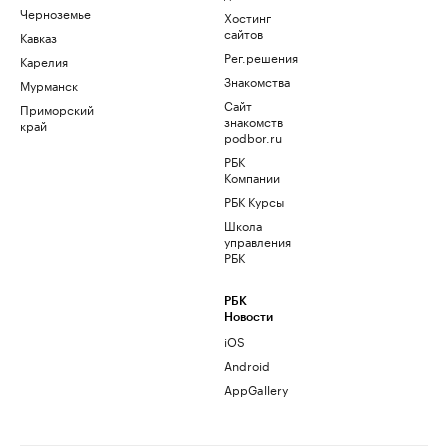
Черноземье
Хостинг
сайтов
Кавказ
Рег.решения
Карелия
Знакомства
Мурманск
Сайт
Приморский
знакомств
край
podbor.ru
РБК
Компании
РБК Курсы
Школа
управления
РБК
РБК
Новости
iOS
Android
AppGallery