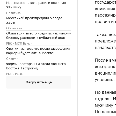
государст
Новенького тяжело ранили пожилую
женщину
внимания
Политика
пассажир
Москвичей предупредили о спаде
правил и 
жары
Общество
Облигации вместо кредита: как малому
Также вск
бизнесу разместить публичный долг
предложен
РБК и МСП Банк
начальств
Овечкин заявил, что после завершения
карьеры будет жить в Москве
Спорт
После вм
Фермы, рестораны и отели Дальнего
«скоррект
Востока. Гастрогид
дисциплин
РБК и РСХБ
уволили, 
Загрузить еще
По данны
отдела ГИ
мужчину 
По данным