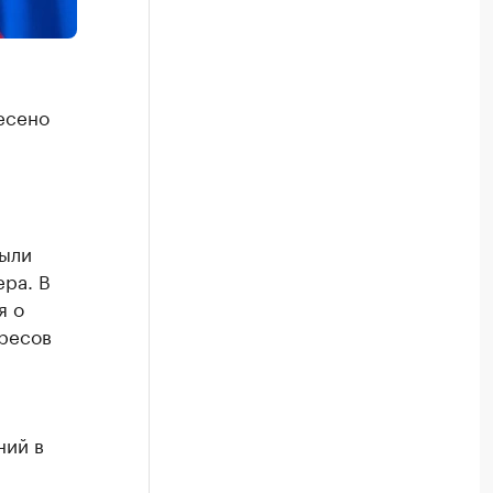
есено
были
ра. В
я о
ресов
ний в