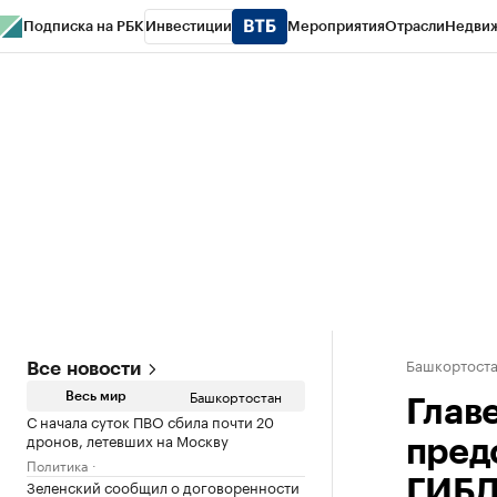
Подписка на РБК
Инвестиции
Мероприятия
Отрасли
Недви
РБК Курсы
РБК Life
Тренды
Визионеры
Национальные проекты
Горо
Спецпроекты СПб
Конференции СПб
Спецпроекты
Проверка конт
Башкортост
Все новости
Башкортостан
Весь мир
Глав
С начала суток ПВО сбила почти 20
дронов, летевших на Москву
пред
Политика
Зеленский сообщил о договоренности
ГИБ