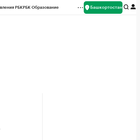
Башкортостан
вления РБК
РБК Образование
редитные рейтинги
Франшизы
Газета
ок наличной валюты
в