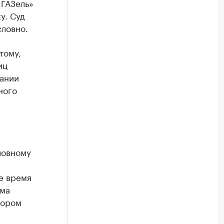
«ГАЗель»
у. Суд
ловно.
тому,
иц
пании
ного
ловному
же время
ьма
тором