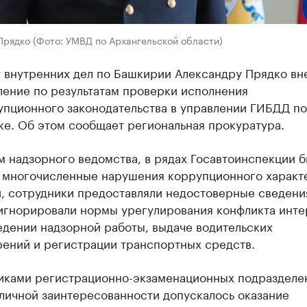
Прядко (Фото: УМВД по Архангельской области)
 внутренних дел по Башкирии Александру Прядко вн
ление по результатам проверки исполнения
упционного законодательства в управлении ГИБДД по
ке. Об этом сообщает региональная прокуратура.
 надзорного ведомства, в рядах Госавтоинспекции 
 многочисленные нарушения коррупционного характе
и, сотрудники предоставляли недостоверные сведени
 игнорировали нормы урегулирования конфликта инте
едении надзорной работы, выдаче водительских
рений и регистрации транспортных средств.
иками регистрационно-экзаменационных подразделе
личной заинтересованности допускалось оказание