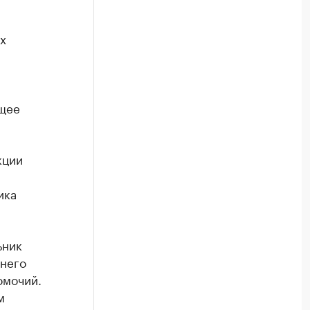
х
ящее
кции
ика
ьник
тнего
омочий.
м