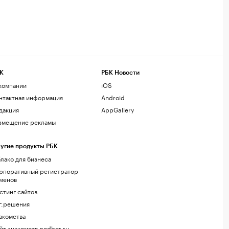
К
РБК Новости
компании
iOS
нтактная информация
Android
дакция
AppGallery
змещение рекламы
угие продукты РБК
лако для бизнеса
рпоративный регистратор
менов
стинг сайтов
г.решения
акомства
йт знакомств podbor.ru