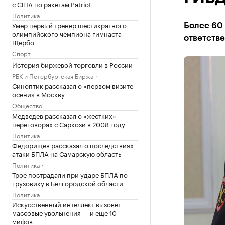
с США по ракетам Patriot
Политика
Умер первый тренер шестикратного
Более 60
олимпийского чемпиона гимнаста
ответств
Щербо
Спорт
История биржевой торговли в России
РБК и Петербургская Биржа
Синоптик рассказал о «первом визите
осени» в Москву
Общество
Медведев рассказал о «жестких»
переговорах с Саркози в 2008 году
Политика
Федорищев рассказал о последствиях
атаки БПЛА на Самарскую область
Политика
Трое пострадали при ударе БПЛА по
грузовику в Белгородской области
Политика
Искусственный интеллект вызовет
массовые увольнения — и еще 10
мифов