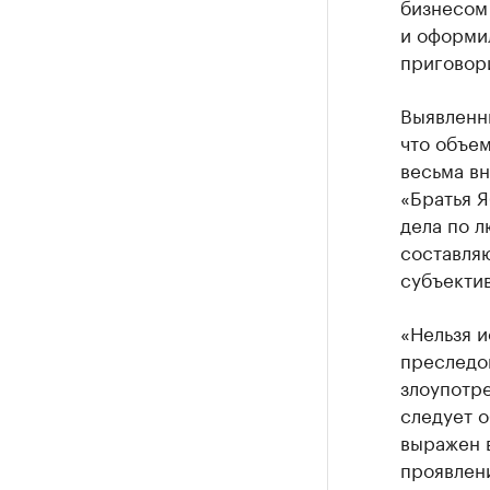
бизнесом
и оформил
приговор
Выявленн
что объе
весьма вн
«Братья Я
дела по 
составляю
субъектив
«Нельзя и
преследо
злоупотре
следует о
выражен 
проявлен