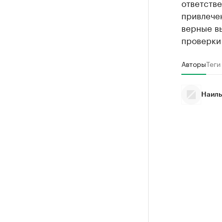
ответстве
привлече
верные вы
проверки
Авторы
Теги
Наиль