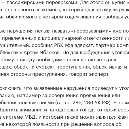
 — пассажирскими перевозками. Для этого он купил 
 ее на своего знакомого, который сдавал ему выручк
ил обвиняемого к четырем годам лишения свободы ус
ые нарушения нельзя назвать «несерьезными» уже по
м привлеченных к дисциплинарной ответственности л
ушительный, сообщил РБК Уфа адвокат, партнер ком
блоковы» Артем Яблоков. Но для возбуждения уголов
любому эпизоду необходимо совпадение четырех
щих: объект и субъект преступления, объективная и
ная стороны преступления, говорит эксперт.
сключить, что выявленные нарушения приведут к уго
ванию, например за совершение превышения или
бления полномочиями (ст. ст. 285, 286 УК РФ). В то 
братить внимание и на кадровый голод, который вес
в системе МВД, и который также может являться фак
ия некоторой лояльности при решении вопроса об