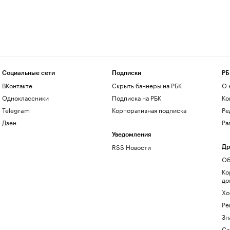
Социальные сети
Подписки
РБ
ВКонтакте
Скрыть баннеры на РБК
О 
Одноклассники
Подписка на РБК
Ко
Telegram
Корпоративная подписка
Ре
Дзен
Ра
Уведомления
RSS Новости
Др
Об
Ко
до
Хо
Ре
Зн
Са