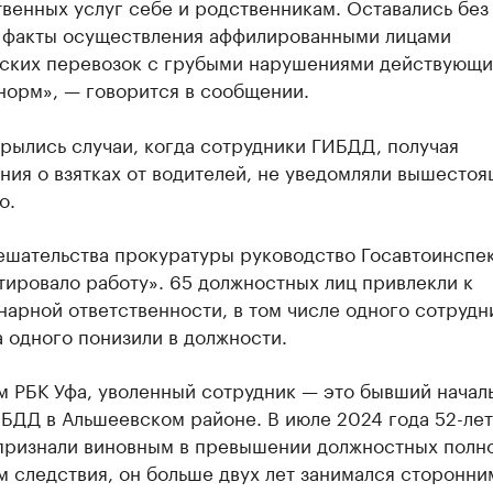
венных услуг себе и родственникам. Оставались без
 факты осуществления аффилированными лицами
ских перевозок с грубыми нарушениями действующи
норм», — говорится в сообщении.
рылись случаи, когда сотрудники ГИБДД, получая
ия о взятках от водителей, не уведомляли вышесто
о.
ешательства прокуратуры руководство Госавтоинспе
ировало работу». 65 должностных лиц привлекли к
арной ответственности, в том числе одного сотрудн
а одного понизили в должности.
м РБК Уфа, уволенный сотрудник — это бывший начал
БДД в Альшеевском районе. В июле 2024 года 52-ле
признали виновным в превышении должностных полн
 следствия, он больше двух лет занимался сторонни