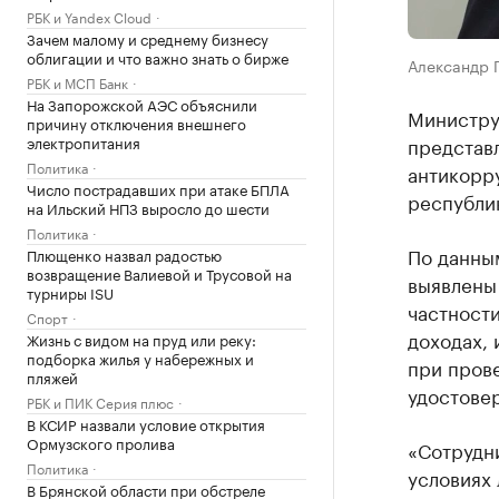
РБК и Yandex Cloud
Зачем малому и среднему бизнесу
облигации и что важно знать о бирже
Александр 
РБК и МСП Банк
На Запорожской АЭС объяснили
Министру
причину отключения внешнего
электропитания
представ
Политика
антикорр
Число пострадавших при атаке БПЛА
республи
на Ильский НПЗ выросло до шести
Политика
По данным
Плющенко назвал радостью
возвращение Валиевой и Трусовой на
выявлены
турниры ISU
частност
Спорт
доходах,
Жизнь с видом на пруд или реку:
подборка жилья у набережных и
при пров
пляжей
удостове
РБК и ПИК Серия плюс
В КСИР назвали условие открытия
Ормузского пролива
«Сотрудн
Политика
условиях 
В Брянской области при обстреле