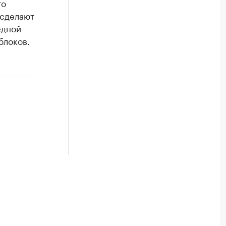
то
 сделают
едной
блоков.