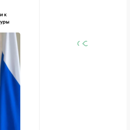
и к
туры