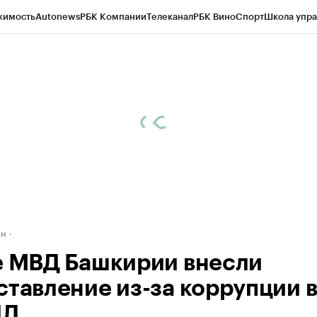
жимость
Autonews
РБК Компании
Телеканал
РБК Вино
Спорт
Школа упра
д
Стиль
Крипто
РБК Бизнес-среда
Дискуссионный клуб
Исследования
К
рагентов
Политика
Экономика
Бизнес
Технологии и медиа
Финансы
Рын
ан
е МВД Башкирии внесли
ставление из-за коррупции 
ДД