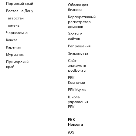
Пермский край
Облако для
бизнеса
Ростов-на-Дону
Корпоративный
Татарстан
регистратор
Тюмень
доменов
Черноземье
Хостинг
сайтов
Кавказ
Рег.решения
Карелия
Знакомства
Мурманск
Сайт
Приморский
знакомств
край
podbor.ru
РБК
Компании
РБК Курсы
Школа
управления
РБК
РБК
Новости
iOS