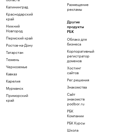
Размещение
Калининград
рекламы
Краснодарский
край
Другие
Нижний
продукты
Новгород
РБК
Пермский край
Облако для
бизнеса
Ростов-на-Дону
Корпоративный
Татарстан
регистратор
Тюмень
доменов
Черноземье
Хостинг
сайтов
Кавказ
Рег.решения
Карелия
Знакомства
Мурманск
Сайт
Приморский
знакомств
край
podbor.ru
РБК
Компании
РБК Курсы
Школа