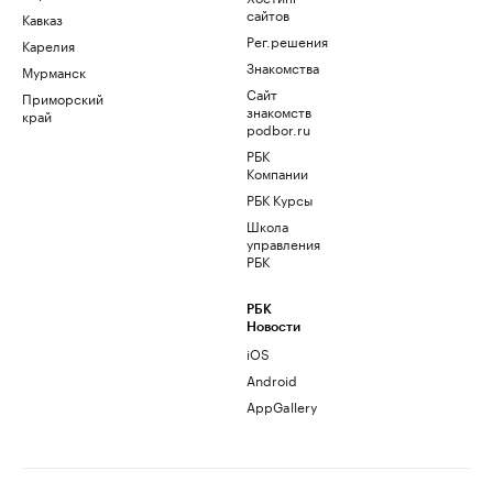
сайтов
Кавказ
Рег.решения
Карелия
Знакомства
Мурманск
Сайт
Приморский
знакомств
край
podbor.ru
РБК
Компании
РБК Курсы
Школа
управления
РБК
РБК
Новости
iOS
Android
AppGallery