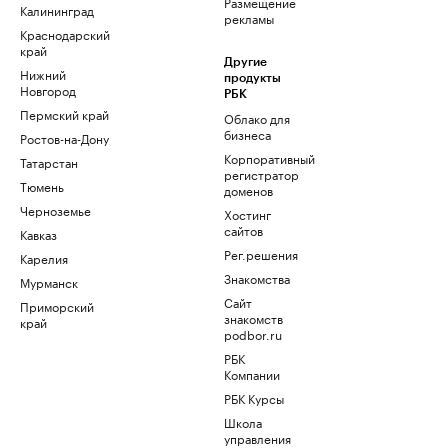
Размещение
Калининград
рекламы
Краснодарский
край
Другие
Нижний
продукты
Новгород
РБК
Пермский край
Облако для
бизнеса
Ростов-на-Дону
Корпоративный
Татарстан
регистратор
Тюмень
доменов
Черноземье
Хостинг
сайтов
Кавказ
Рег.решения
Карелия
Знакомства
Мурманск
Сайт
Приморский
знакомств
край
podbor.ru
РБК
Компании
РБК Курсы
Школа
управления