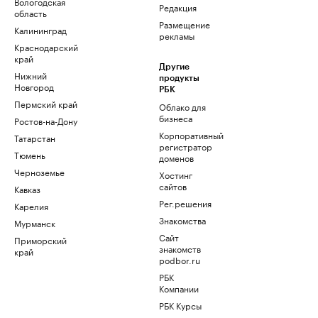
Вологодская
Редакция
область
Размещение
Калининград
рекламы
Краснодарский
край
Другие
Нижний
продукты
Новгород
РБК
Пермский край
Облако для
бизнеса
Ростов-на-Дону
Корпоративный
Татарстан
регистратор
Тюмень
доменов
Черноземье
Хостинг
сайтов
Кавказ
Рег.решения
Карелия
Знакомства
Мурманск
Сайт
Приморский
знакомств
край
podbor.ru
РБК
Компании
РБК Курсы