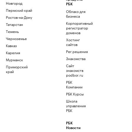
Новгород
РБК
Пермский край
Облако для
бизнеса
Ростов-на-Дону
Корпоративный
Татарстан
регистратор
Тюмень
доменов
Черноземье
Хостинг
сайтов
Кавказ
Рег.решения
Карелия
Знакомства
Мурманск
Сайт
Приморский
знакомств
край
podbor.ru
РБК
Компании
РБК Курсы
Школа
управления
РБК
РБК
Новости