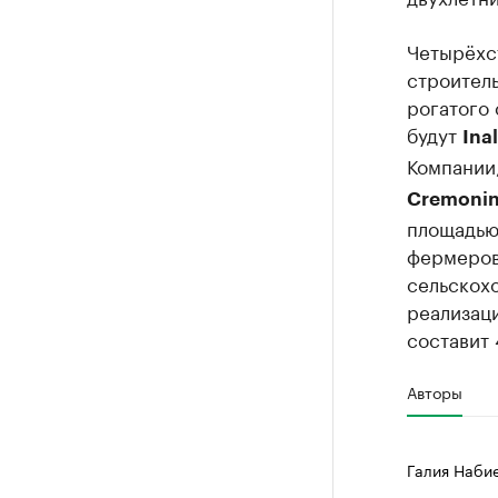
Четырёхс
строител
рогатого 
будут
Ina
Компании
Cremonin
площадью 
фермеров
сельскох
реализац
составит 
Авторы
Галия Наби