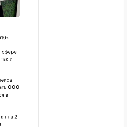
019»
в сфере
так и
лекса
ать
ООО
ся в
ан на 2
я