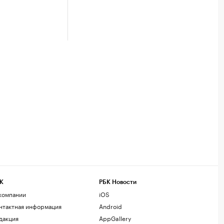
К
РБК Новости
компании
iOS
нтактная информация
Android
дакция
AppGallery