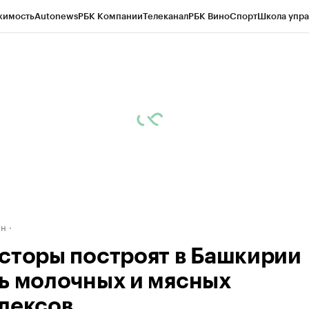
жимость
Autonews
РБК Компании
Телеканал
РБК Вино
Спорт
Школа упра
д
Стиль
Крипто
РБК Бизнес-среда
Дискуссионный клуб
Исследования
К
рагентов
Политика
Экономика
Бизнес
Технологии и медиа
Финансы
Рын
ан
сторы построят в Башкирии
ь молочных и мясных
лексов