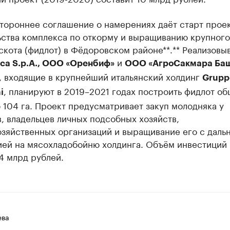
тороннее соглашение о намерениях даёт старт прое
ьства комплекса по откорму и выращиванию крупного
скота (фидлот) в Фёдоровском районе**.** Реализовыв
и
lca S.p.A., ООО «Оренбиф»
ООО «АгроСакмара Баш
, входящие в крупнейший итальянский холдинг
Grupp
, планируют в 2019–2021 годах построить фидлот о
i
104 га. Проект предусматривает закуп молодняка у
, владельцев личных подсобных хозяйств,
озяйственных организаций и выращивание его с даль
ией на мясохладобойню холдинга. Объём инвестиций
4 млрд рублей.
ева