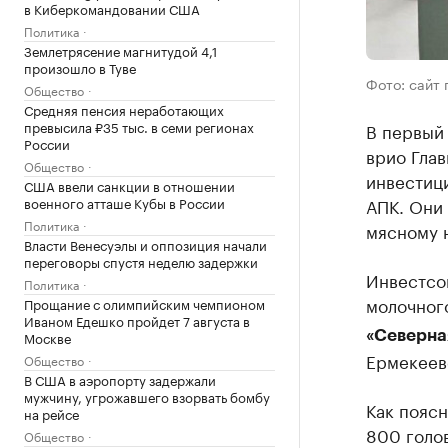
в Киберкомандовании США
Политика
Землетрясение магнитудой 4,1
произошло в Туве
Фото: сайт 
Общество
Средняя пенсия неработающих
превысила ₽35 тыс. в семи регионах
В первый
России
врио Гла
Общество
инвестиц
США ввели санкции в отношении
военного атташе Кубы в России
АПК. Они 
Политика
мясному 
Власти Венесуэлы и оппозиция начали
переговоры спустя неделю задержки
Инвестсо
Политика
молочног
Прощание с олимпийским чемпионом
Иваном Едешко пройдет 7 августа в
Москве
«Северна
Ермекеевс
Общество
В США в аэропорту задержали
мужчину, угрожавшего взорвать бомбу
Как поясн
на рейсе
800 голов
Общество