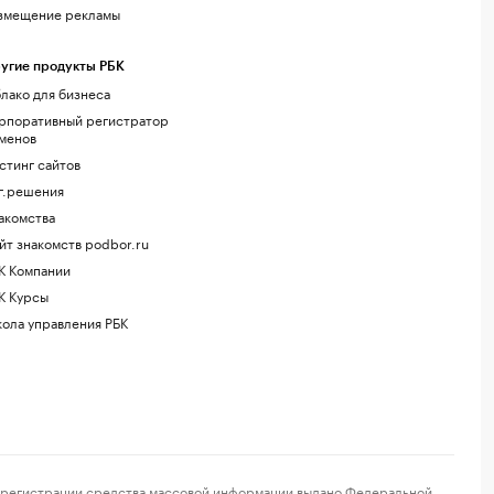
змещение рекламы
угие продукты РБК
лако для бизнеса
рпоративный регистратор
менов
стинг сайтов
г.решения
акомства
йт знакомств podbor.ru
К Компании
К Курсы
ола управления РБК
регистрации средства массовой информации выдано Федеральной