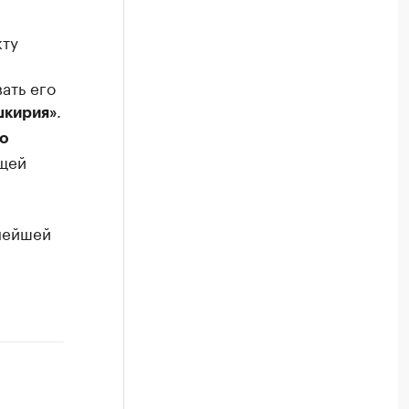
кту
ать его
.
кирия»
o
бщей
нейшей