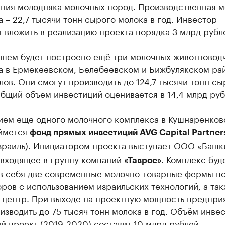
ния молодняка молочных пород. Производственная 
 – 22,7 тысячи тонн сырого молока в год. Инвестор
 вложить в реализацию проекта порядка 3 млрд рубл
йшем будет построено ещё три молочных животновод
а в Ермекеевском, Белебеевском и Бижбулякском ра
лов. Они смогут производить до 124,7 тысячи тонн сы
бщий объем инвестиций оценивается в 14,4 млрд руб
ием еще одного молочного комплекса в Кушнаренков
ймется
фонд прямых инвестиций AVG Capital Partner
раиль). Инициатором проекта выступает ООО «Башк
 входящее в группу компаний
. Комплекс буд
«Таврос»
 в себя две современные молочно-товарные фермы по
ров с использованием израильских технологий, а та
 центр. При выходе на проектную мощность предпри
изводить до 75 тысяч тонн молока в год. Объём инве
й проект (2019-2020) составит 10 млрд рублей.