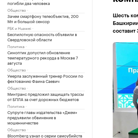
погибли два человека
Общество
Зачем смартфону телеобъектив, 200
Шесть ком
Мп и большой сенсор
Башкирии
РБК и Huawei
составит 
Беспилотную опасность объявили в
Свердловской области
Политика
Синоптик допустил обновление
температурного рекорда в Москве 7
августа
Общество
Умерла заслуженный тренер России по
фехтованию Фаина Саевич
Общество
Минтранс предложил защищать трассы
от БПЛА за счет дорожных бюджетов
Политика
Супруге главы издательства «Джем»
предъявили обвинение в
мошенничестве
Общество
Bloomberg узнал о серии самоубийств