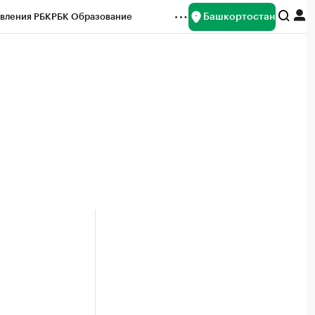
Башкортостан
вления РБК
РБК Образование
редитные рейтинги
Франшизы
Газета
ок наличной валюты