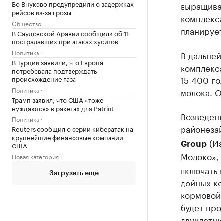
Во Внуково предупредили о задержках
выращива
рейсов из-за грозы
комплекса
Общество
планирует
В Саудовской Аравии сообщили об 11
пострадавших при атаках хуситов
Политика
В дальне
В Турции заявили, что Европа
комплекс
потребовала подтверждать
15 400 го
происхождение газа
Политика
молока. О
Трамп заявил, что США «тоже
нуждаются» в ракетах для Patriot
Возведен
Политика
районеза
Reuters сообщил о серии кибератак на
крупнейшие финансовые компании
(Из
Group
США
Молоко»,
Новая категория
включать
Загрузить еще
дойных ко
кормовой
будет про
двухлетни