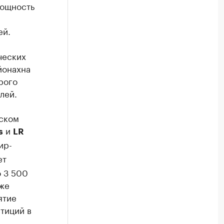
мощность
ей.
ческих
йонахна
рого
лей.
ском
и
s
LR
ир-
ет
 3 500
кже
ятие
стиций в