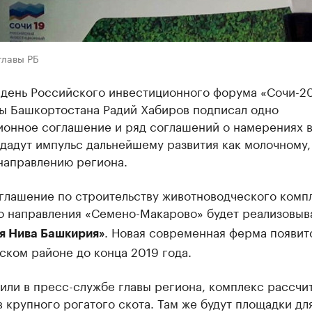
главы РБ
 день Российского инвестиционного форума «Сочи-2
вы Башкортостана Радий Хабиров подписал одно
ионное соглашение и ряд соглашений о намерениях 
дадут импульс дальнейшему развития как молочному, 
направлению региона.
глашение по строительству животноводческого комп
о направления «Семено-Макарово» будет реализовыв
. Новая современная ферма появит
я Нива Башкирия»
ком районе до конца 2019 года.
или в пресс-службе главы региона, комплекс рассчит
 крупного рогатого скота. Там же будут площадки дл