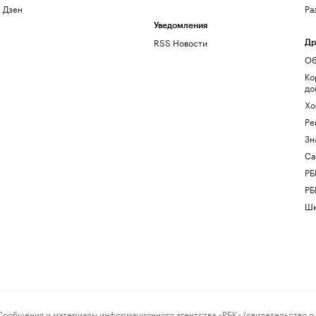
Дзен
Ра
Уведомления
RSS Новости
Др
Об
Ко
до
Хо
Ре
Зн
Са
РБ
РБ
Шк
ения и материалы информационного агентства «РБК» (свидетельство о 