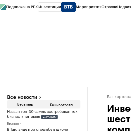
Подписка на РБК
Инвестиции
Мероприятия
Отрасли
Недви
РБК Курсы
РБК Life
Тренды
Визионеры
Национальные проекты
Горо
Спецпроекты СПб
Конференции СПб
Спецпроекты
Проверка конт
Башкортост
Все новости
Башкортостан
Весь мир
Инве
Назван топ-30 самых востребованных
бизнес-книг июля
шест
РАДИО
Бизнес
комп
В Таиланде при стрельбе в школе