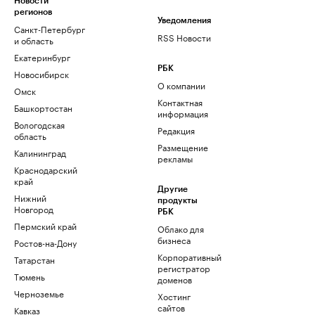
Новости
регионов
Уведомления
Санкт-Петербург
RSS Новости
и область
Екатеринбург
РБК
Новосибирск
О компании
Омск
Контактная
Башкортостан
информация
Вологодская
Редакция
область
Размещение
Калининград
рекламы
Краснодарский
край
Другие
Нижний
продукты
Новгород
РБК
Пермский край
Облако для
бизнеса
Ростов-на-Дону
Корпоративный
Татарстан
регистратор
Тюмень
доменов
Черноземье
Хостинг
сайтов
Кавказ