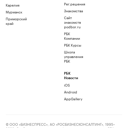
Рег.решения
Карелия
Знакомства
Мурманск
Сайт
Приморский
знакомств
край
podbor.ru
РБК
Компании
РБК Курсы
Школа
управления
РБК
РБК
Новости
iOS
Android
AppGallery
© ООО «БИЗНЕСПРЕСС», АО «РОСБИЗНЕСКОНСАЛТИНГ», 1995–