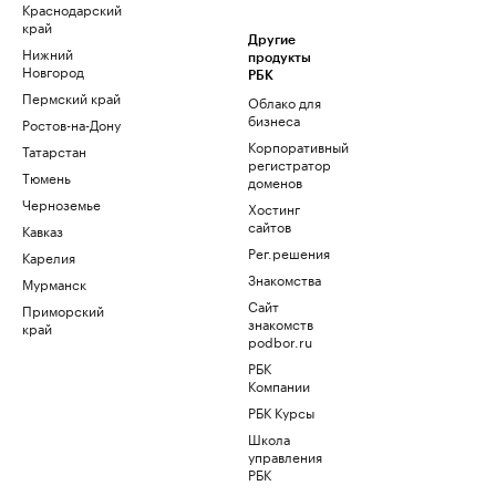
Краснодарский
край
Другие
Нижний
продукты
Новгород
РБК
Пермский край
Облако для
бизнеса
Ростов-на-Дону
Корпоративный
Татарстан
регистратор
Тюмень
доменов
Черноземье
Хостинг
сайтов
Кавказ
Рег.решения
Карелия
Знакомства
Мурманск
Сайт
Приморский
знакомств
край
podbor.ru
РБК
Компании
РБК Курсы
Школа
управления
РБК