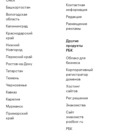
Контактная
Башкортостан
информация
Вологодская
Редакция
область
Размещение
Калининград
рекламы
Краснодарский
край
Другие
Нижний
продукты
Новгород
РБК
Пермский край
Облако для
бизнеса
Ростов-на-Дону
Корпоративный
Татарстан
регистратор
Тюмень
доменов
Черноземье
Хостинг
сайтов
Кавказ
Рег.решения
Карелия
Знакомства
Мурманск
Сайт
Приморский
знакомств
край
podbor.ru
РБК