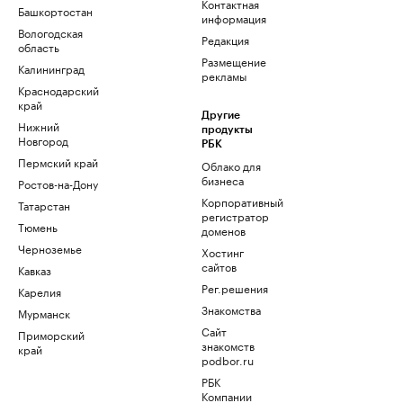
Контактная
Башкортостан
информация
Вологодская
Редакция
область
Размещение
Калининград
рекламы
Краснодарский
край
Другие
Нижний
продукты
Новгород
РБК
Пермский край
Облако для
бизнеса
Ростов-на-Дону
Корпоративный
Татарстан
регистратор
Тюмень
доменов
Черноземье
Хостинг
сайтов
Кавказ
Рег.решения
Карелия
Знакомства
Мурманск
Сайт
Приморский
знакомств
край
podbor.ru
РБК
Компании