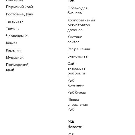
РБК
Пермский край
Облако для
бизнеса
Ростов-на-Дону
Корпоративный
Татарстан
регистратор
Тюмень
доменов
Черноземье
Хостинг
сайтов
Кавказ
Рег.решения
Карелия
Знакомства
Мурманск
Сайт
Приморский
знакомств
край
podbor.ru
РБК
Компании
РБК Курсы
Школа
управления
РБК
РБК
Новости
iOS