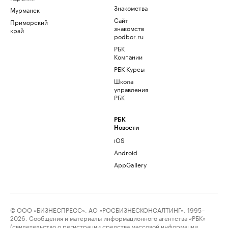
Знакомства
Мурманск
Сайт
Приморский
знакомств
край
podbor.ru
РБК
Компании
РБК Курсы
Школа
управления
РБК
РБК
Новости
iOS
Android
AppGallery
© ООО «БИЗНЕСПРЕСС», АО «РОСБИЗНЕСКОНСАЛТИНГ», 1995–
2026. Сообщения и материалы информационного агентства «РБК»
(свидетельство о регистрации средства массовой информации