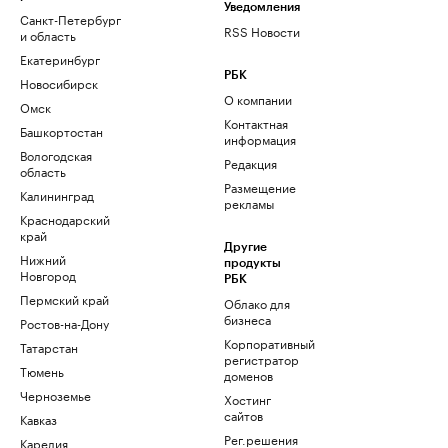
Уведомления
Санкт-Петербург
RSS Новости
и область
Екатеринбург
РБК
Новосибирск
О компании
Омск
Контактная
Башкортостан
информация
Вологодская
Редакция
область
Размещение
Калининград
рекламы
Краснодарский
край
Другие
Нижний
продукты
Новгород
РБК
Пермский край
Облако для
бизнеса
Ростов-на-Дону
Корпоративный
Татарстан
регистратор
Тюмень
доменов
Черноземье
Хостинг
сайтов
Кавказ
Рег.решения
Карелия