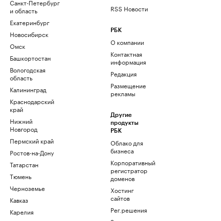
Санкт-Петербург
RSS Новости
и область
Екатеринбург
РБК
Новосибирск
О компании
Омск
Контактная
Башкортостан
информация
Вологодская
Редакция
область
Размещение
Калининград
рекламы
Краснодарский
край
Другие
Нижний
продукты
Новгород
РБК
Пермский край
Облако для
бизнеса
Ростов-на-Дону
Корпоративный
Татарстан
регистратор
Тюмень
доменов
Черноземье
Хостинг
сайтов
Кавказ
Рег.решения
Карелия