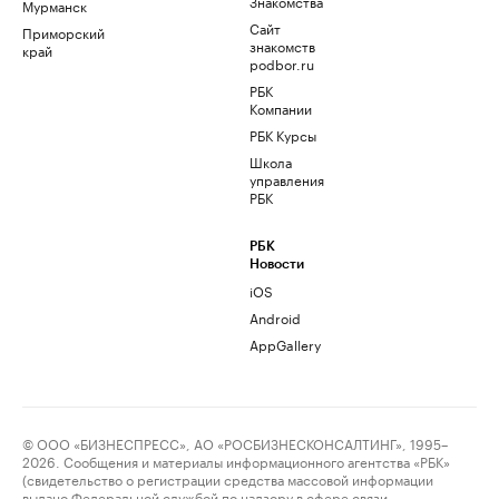
Знакомства
Мурманск
Сайт
Приморский
знакомств
край
podbor.ru
РБК
Компании
РБК Курсы
Школа
управления
РБК
РБК
Новости
iOS
Android
AppGallery
© ООО «БИЗНЕСПРЕСС», АО «РОСБИЗНЕСКОНСАЛТИНГ», 1995–
2026. Сообщения и материалы информационного агентства «РБК»
(свидетельство о регистрации средства массовой информации
выдано Федеральной службой по надзору в сфере связи,