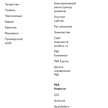
Корпоративный
Татарстан
регистратор
Тюмень
доменов
Черноземье
Хостинг
сайтов
Кавказ
Рег.решения
Карелия
Знакомства
Мурманск
Сайт
Приморский
знакомств
край
podbor.ru
РБК
Компании
РБК Курсы
Школа
управления
РБК
РБК
Новости
iOS
Android
AppGallery