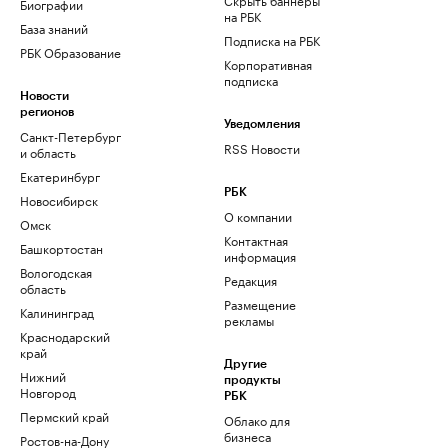
Биографии
на РБК
База знаний
Подписка на РБК
РБК Образование
Корпоративная
подписка
Новости
регионов
Уведомления
Санкт-Петербург
RSS Новости
и область
Екатеринбург
РБК
Новосибирск
О компании
Омск
Контактная
Башкортостан
информация
Вологодская
Редакция
область
Размещение
Калининград
рекламы
Краснодарский
край
Другие
Нижний
продукты
Новгород
РБК
Пермский край
Облако для
бизнеса
Ростов-на-Дону