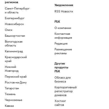
регионов
Уведомления
Санкт-Петербург
RSS Новости
и область
Екатеринбург
РБК
Новосибирск
О компании
Омск
Контактная
Башкортостан
информация
Вологодская
Редакция
область
Размещение
Калининград
рекламы
Краснодарский
край
Другие
Нижний
продукты
Новгород
РБК
Пермский край
Облако для
бизнеса
Ростов-на-Дону
Корпоративный
Татарстан
регистратор
Тюмень
доменов
Черноземье
Хостинг
сайтов
Кавказ