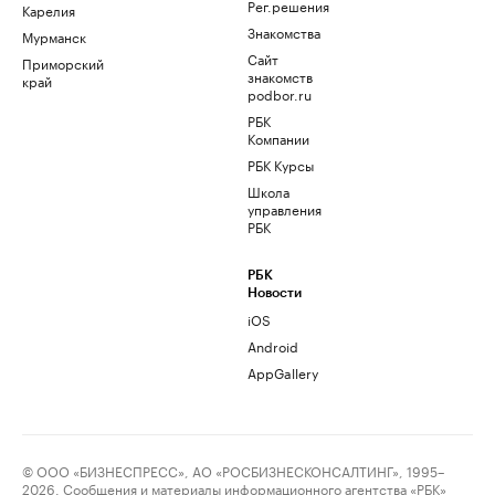
Рег.решения
Карелия
Знакомства
Мурманск
Сайт
Приморский
знакомств
край
podbor.ru
РБК
Компании
РБК Курсы
Школа
управления
РБК
РБК
Новости
iOS
Android
AppGallery
© ООО «БИЗНЕСПРЕСС», АО «РОСБИЗНЕСКОНСАЛТИНГ», 1995–
2026. Сообщения и материалы информационного агентства «РБК»