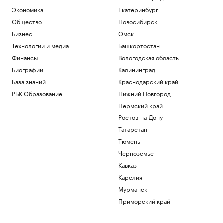
в 1942 году немецкое судно. Видео
Экономика
Екатеринбург
Общество
Общество
Новосибирск
Daily Mail узнала о плане «королевских
похорон» экс-принца Эндрю
Бизнес
Омск
Политика
Технологии и медиа
Башкортостан
Эксперт «Альфа-Денег» рассказала,
Финансы
Вологодская область
стоит ли брать кредит на отпуск
Биографии
Калининград
Инвестиции
База знаний
Краснодарский край
Миллиардеры скупают и строят
бункеры. Чего они боятся и куда хотят
РБК Образование
Нижний Новгород
бежать
Пермский край
Подписка на РБК
Ростов-на-Дону
В Иране впервые за пять месяцев
Татарстан
показали кадры с Моджтабой Хаменеи.
Видео
Тюмень
Политика
Черноземье
Кавказ
Загрузить еще
Карелия
Мурманск
Приморский край