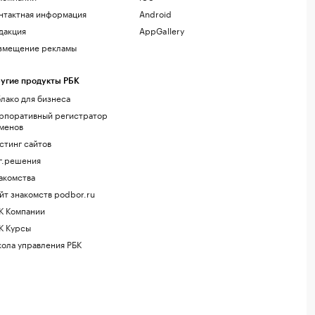
нтактная информация
Android
дакция
AppGallery
змещение рекламы
угие продукты РБК
лако для бизнеса
рпоративный регистратор
менов
стинг сайтов
г.решения
акомства
йт знакомств podbor.ru
К Компании
К Курсы
ола управления РБК