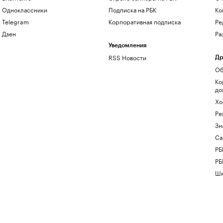
Одноклассники
Подписка на РБК
Ко
Telegram
Корпоративная подписка
Ре
Дзен
Ра
Уведомления
RSS Новости
Др
Об
Ко
до
Хо
Ре
Зн
Са
РБ
РБ
Шк