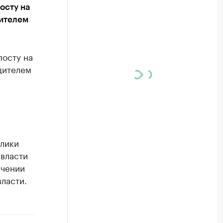
осту на
дителем
посту на
дителем
лики
 власти
ичении
ласти.