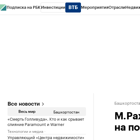
Подписка на РБК
Инвестиции
Мероприятия
Отрасли
Недви
РБК Курсы
РБК Life
Тренды
Визионеры
Национальные проекты
Горо
Спецпроекты СПб
Конференции СПб
Спецпроекты
Проверка конт
Башкортост
Все новости
Башкортостан
Весь мир
М.Ра
«Смерть Голливуда». Кто и как срывает
слияние Paramount и Warner
на п
Технологии и медиа
Управляющий «Центра недвижимости»