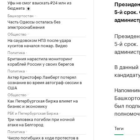
Уфы не смог взыскать ₽24 млн из
Президент
бюджета
5-й срок.
Башкортостан
админист
Часть Одессы осталась без
электроснабжения
Общество
Президен
На саудовском НПЗ после удара
5-й срок.
хуситов начался пожар. Видео
админист
Политика
Британия нарастила мониторинг
кораблей России у своих берегов
В данный
Политика
кандидат
Актер Кристофер Ламберт потерял
сознание во время автограф-сессии в
США
Напомним
Общество
Башкортос
Как Петербургская биржа влияет на
был подп
бизнес и экономику
полномоч
РБК и Петербургская Биржа
Три человека погибли при ночной
атаке на Белгород
Теги
Политика
Число погибших в ходе протестов в