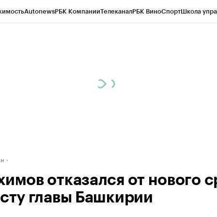
жимость
Autonews
РБК Компании
Телеканал
РБК Вино
Спорт
Школа упра
д
Стиль
Крипто
РБК Бизнес-среда
Дискуссионный клуб
Исследования
К
рагентов
Политика
Экономика
Бизнес
Технологии и медиа
Финансы
Рын
ан
химов отказался от нового с
осту главы Башкирии