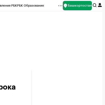
Башкортостан
вления РБК
РБК Образование
редитные рейтинги
Франшизы
Газета
ок наличной валюты
рока