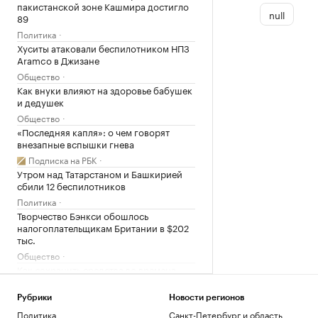
пакистанской зоне Кашмира достигло
null
89
Политика
Хуситы атаковали беспилотником НПЗ
Aramco в Джизане
Общество
Как внуки влияют на здоровье бабушек
и дедушек
Общество
«Последняя капля»: о чем говорят
внезапные вспышки гнева
Подписка на РБК
Утром над Татарстаном и Башкирией
сбили 12 беспилотников
Политика
Творчество Бэнкси обошлось
налогоплательщикам Британии в $202
тыс.
Общество
Как сохранить средства во времена
нестабильности рынков
РБК и Сбер
Рубрики
Новости регионов
В Баренцевом море нашли затонувшее
Политика
Санкт-Петербург и область