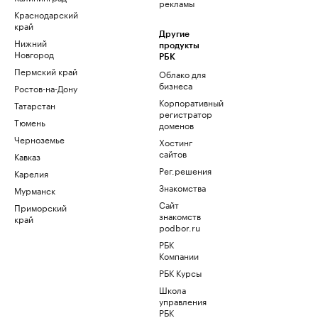
рекламы
Краснодарский
край
Другие
Нижний
продукты
Новгород
РБК
Пермский край
Облако для
бизнеса
Ростов-на-Дону
Корпоративный
Татарстан
регистратор
Тюмень
доменов
Черноземье
Хостинг
сайтов
Кавказ
Рег.решения
Карелия
Знакомства
Мурманск
Сайт
Приморский
знакомств
край
podbor.ru
РБК
Компании
РБК Курсы
Школа
управления
РБК