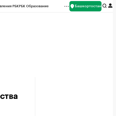
Башкортостан
вления РБК
РБК Образование
редитные рейтинги
Франшизы
Газета
ок наличной валюты
ства