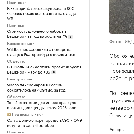
Политика
В Екатеринбурге эвакуировали 800
человек после возгорания на складе
WB
Политика
Стоимость школьного набора в
Башкирии за год выросла на 7%
Фото: ГИБД
Башкортостан
Wildberries сообщила о пожаре на
складе в Екатеринбурге после атаки
Обстояте
Общество
Башкирии.
В выходные синоптики прогнозируют в
произошл
Башкирии жару до +35
районе р
Башкортостан
Число пенсионеров в России
сократилось на 409 тыс. за год
По предв
Общество
грузовика
Топ-3 стратегии для инвестора, куда
четверо ч
вложить дивиденды летом 2026 года
больницу.
Подписка на РБК
Соглашение о партнерстве ЕАЭС и ОАЭ
вступит в силу 6 октября
Авторы
Политика