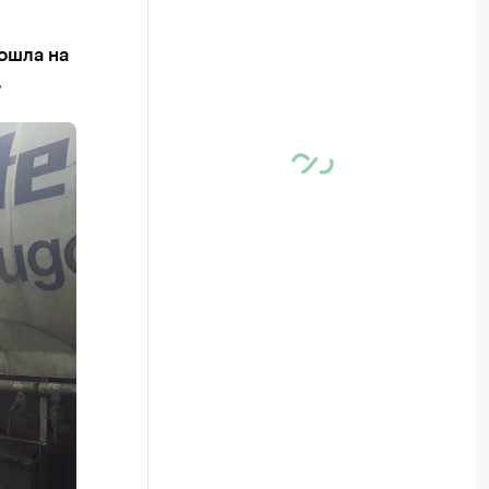
ошла на
.