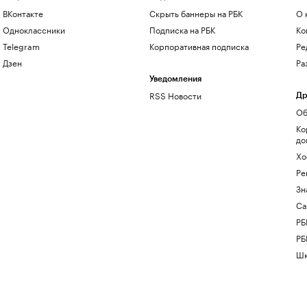
ВКонтакте
Скрыть баннеры на РБК
О 
Одноклассники
Подписка на РБК
Ко
Telegram
Корпоративная подписка
Ре
Дзен
Ра
Уведомления
RSS Новости
Др
Об
Ко
до
Хо
Ре
Зн
Са
РБ
РБ
Шк