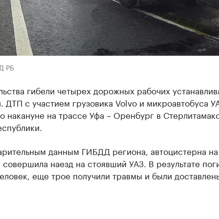
Д РБ
льства гибели четырех дорожных рабочих устанавлив
 ДТП с участием грузовика Volvo и микроавтобуса У
о накануне на трассе Уфа – Оренбург в Стерлитамак
еспублики.
арительным данным ГИБДД региона, автоцистерна на
 совершила наезд на стоявший УАЗ. В результате пог
еловек, еще трое получили травмы и были доставлен