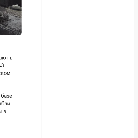
ают в
АЗ
ском
 базе
ибли
ы в