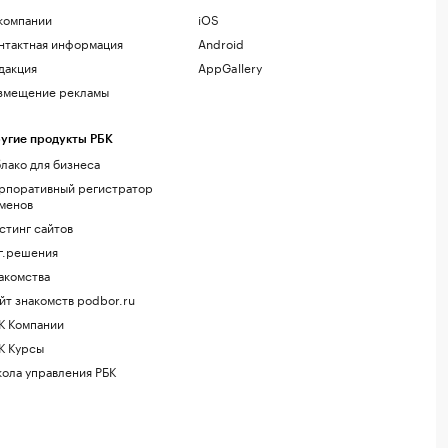
компании
iOS
нтактная информация
Android
дакция
AppGallery
змещение рекламы
угие продукты РБК
лако для бизнеса
рпоративный регистратор
менов
стинг сайтов
г.решения
акомства
йт знакомств podbor.ru
К Компании
К Курсы
ола управления РБК