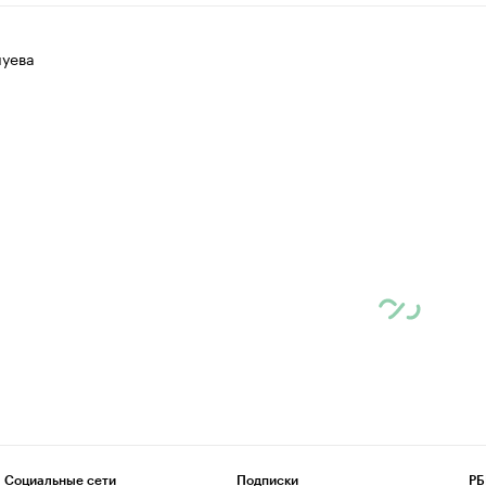
луева
Социальные сети
Подписки
РБ