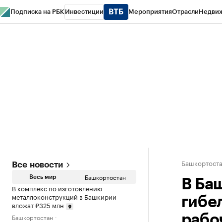
Подписка на РБК
Инвестиции
Мероприятия
Отрасли
Недви
РБК Курсы
РБК Life
Тренды
Визионеры
Национальные проекты
Горо
Спецпроекты СПб
Конференции СПб
Спецпроекты
Проверка конт
Башкортост
Все новости
Башкортостан
Весь мир
В Ба
В комплекс по изготовлению
металлоконструкций в Башкирии
гибе
вложат ₽325 млн
Башкортостан
рабо