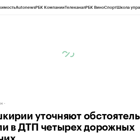
жимость
Autonews
РБК Компании
Телеканал
РБК Вино
Спорт
Школа упра
д
Стиль
Крипто
РБК Бизнес-среда
Дискуссионный клуб
Исследования
К
рагентов
Политика
Экономика
Бизнес
Технологии и медиа
Финансы
Рын
ан
шкирии уточняют обстоятель
ли в ДТП четырех дорожных
чих