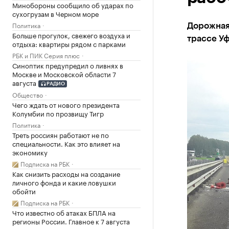
Минобороны сообщило об ударах по
сухогрузам в Черном море
Политика
Дорожная 
Больше прогулок, свежего воздуха и
трассе У
отдыха: квартиры рядом с парками
РБК и ПИК Серия плюс
Синоптик предупредил о ливнях в
Москве и Московской области 7
августа
РАДИО
Общество
Чего ждать от нового президента
Колумбии по прозвищу Тигр
Политика
Треть россиян работают не по
специальности. Как это влияет на
экономику
Подписка на РБК
Как снизить расходы на создание
личного фонда и какие ловушки
обойти
Подписка на РБК
Что известно об атаках БПЛА на
регионы России. Главное к 7 августа