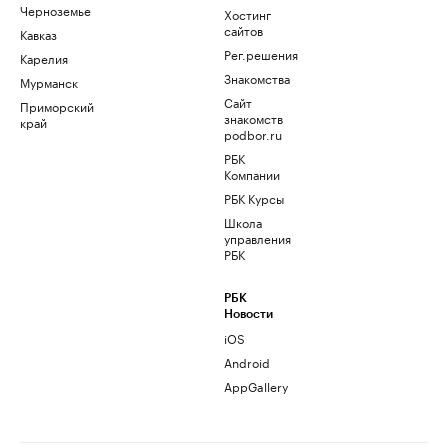
Черноземье
Хостинг
сайтов
Кавказ
Рег.решения
Карелия
Знакомства
Мурманск
Сайт
Приморский
знакомств
край
podbor.ru
РБК
Компании
РБК Курсы
Школа
управления
РБК
РБК
Новости
iOS
Android
AppGallery