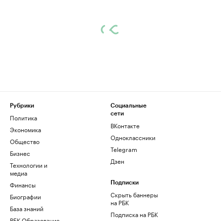
Рубрики
Социальные
сети
Политика
ВКонтакте
Экономика
Одноклассники
Общество
Telegram
Бизнес
Дзен
Технологии и
медиа
Финансы
Подписки
Скрыть баннеры
Биографии
на РБК
База знаний
Подписка на РБК
РБК Образование