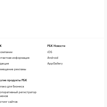
К
РБК Новости
компании
iOS
нтактная информация
Android
дакция
AppGallery
змещение рекламы
угие продукты РБК
лако для бизнеса
рпоративный регистратор
менов
стинг сайтов
г.решения