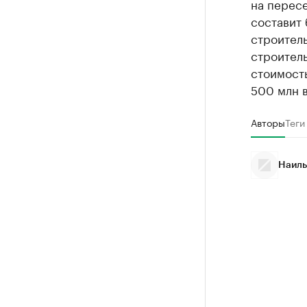
на перес
составит
строител
строитель
стоимость
500 млн 
Авторы
Теги
Наиль