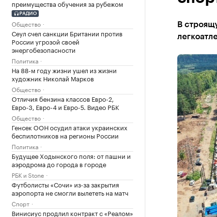
преимущества обучения за рубежом
РАДИО
Общество
В строящ
Сеул счел санкции Британии против
легкоатл
России угрозой своей
энергобезопасности
Политика
На 88-м году жизни ушел из жизни
художник Николай Марков
Общество
Отличия бензина классов Евро-2,
Евро-3, Евро-4 и Евро-5. Видео РБК
Общество
Генсек ООН осудил атаки украинских
беспилотников на регионы России
Политика
Будущее Ходынского поля: от пашни и
аэродрома до города в городе
РБК и Stone
Футболисты «Сочи» из-за закрытия
аэропорта не смогли вылететь на матч
Спорт
Винисиус продлил контракт с «Реалом»