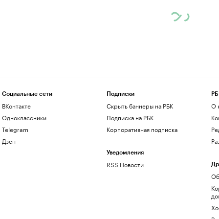
Социальные сети
Подписки
РБ
ВКонтакте
Скрыть баннеры на РБК
О 
Одноклассники
Подписка на РБК
Ко
Telegram
Корпоративная подписка
Ре
Дзен
Ра
Уведомления
RSS Новости
Др
Об
Ко
до
Хо
Ре