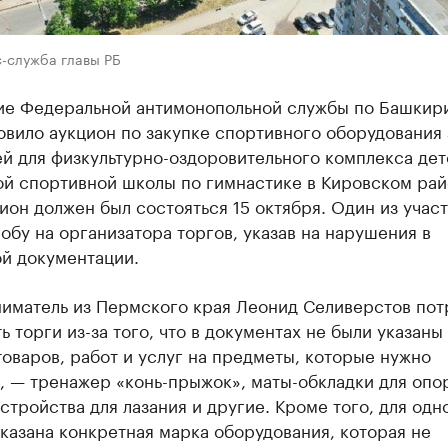
с-служба главы РБ
ие Федеральной антимонопольной службы по Башкир
вило аукцион по закупке спортивного оборудования 
й для физкультурно-оздоровительного комплекса дет
й спортивной школы по гимнастике в Кировском ра
ион должен был состояться 15 октября. Один из учас
обу на организатора торгов, указав на нарушения в
ой документации.
иматель из Пермского края Леонид Селиверстов пот
ь торги из-за того, что в документах не были указаны
товаров, работ и услуг на предметы, которые нужно
, — тренажер «конь-прыжок», маты-обкладки для опо
стройства для лазания и другие. Кроме того, для одн
казана конкретная марка оборудования, которая не