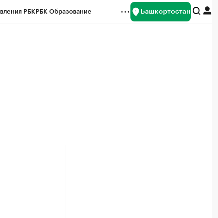
Башкортостан
вления РБК
РБК Образование
редитные рейтинги
Франшизы
Газета
ок наличной валюты