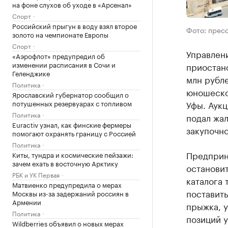
на фоне слухов об уходе в «Арсенал»
Спорт
Российский прыгун в воду взял второе
Фото: прес
золото на чемпионате Европы
Спорт
Управлен
«Аэрофлот» предупредил об
изменении расписания в Сочи и
приостано
Геленджике
млн рубле
Политика
юношеско
Ярославский губернатор сообщил о
потушенных резервуарах с топливом
Уфы. Аукц
Политика
подал жал
Euractiv узнал, как финские фермеры
закупочн
помогают охранять границу с Россией
Политика
Предприн
Киты, тундра и космические пейзажи:
зачем ехать в восточную Арктику
остановит
РБК и УК Первая
каталога 
Матвиенко предупредила о мерах
поставить
Москвы из-за задержаний россиян в
Армении
прыжка, у
Политика
позиций у
Wildberries объявил о новых мерах