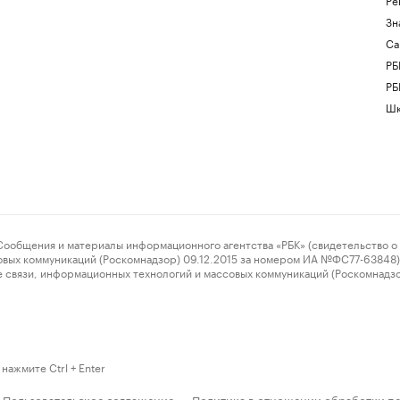
Зн
Са
РБ
РБ
Шк
ения и материалы информационного агентства «РБК» (свидетельство о 
овых коммуникаций (Роскомнадзор) 09.12.2015 за номером ИА №ФС77-63848) 
 связи, информационных технологий и массовых коммуникаций (Роскомнадз
нажмите Ctrl + Enter
Пользовательское соглашение
Политика в отношении обработки п
·