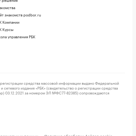
акомства
йт знакомств podbor.ru
К Компании
К Курсы
ола управления РБК
регистрации средства массовой информации выдано Федеральной
и сетевого издания «РБК» (свидетельство о регистрации средства
ор) 03.12.2021 за номером ЭЛ №ФС77-82385) сопровождаются
ерсональных данных
Политика обработки файлов cookie
·