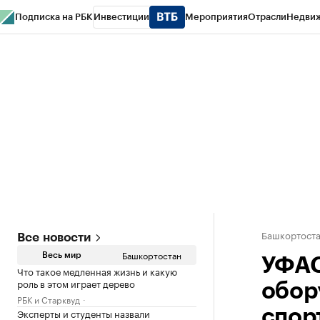
Подписка на РБК
Инвестиции
Мероприятия
Отрасли
Недви
РБК Курсы
РБК Life
Тренды
Визионеры
Национальные проекты
Горо
Спецпроекты СПб
Конференции СПб
Спецпроекты
Проверка конт
Башкортост
Все новости
Башкортостан
Весь мир
УФАС
Что такое медленная жизнь и какую
роль в этом играет дерево
обор
РБК и Старквуд
Эксперты и студенты назвали
спор