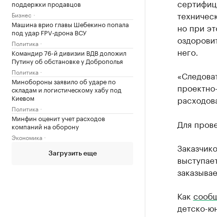
сертифици
поддержки продавцов
техничес
Бизнес
Машина врио главы Шебекино попала
но при эт
под удар FPV‑дрона ВСУ
оздоровит
Политика
него.
Командир 76-й дивизии ВДВ доложил
Путину об обстановке у Доброполья
Политика
«Следоват
Минобороны заявило об ударе по
проектно
складам и логистическому хабу под
Киевом
расходов
Политика
Минфин оценит учет расходов
Для прове
компаний на оборону
Экономика
Заказчик
Загрузить еще
выступает
заказывае
Как
сооб
детско-ю