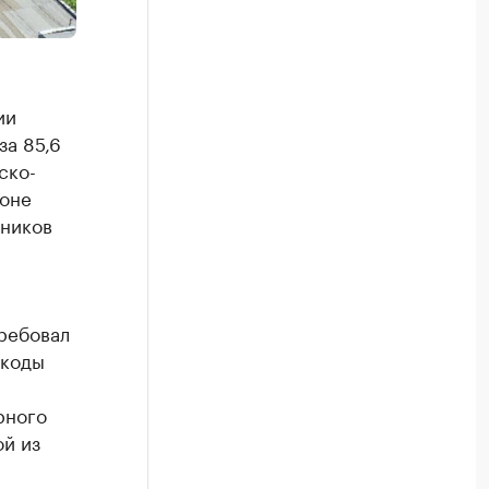
ии
за 85,6
ско-
йоне
тников
ребовал
 коды
рного
ой из