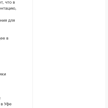
, что в
ентацию,
ния для
ее в
ики
с
 в Уфе