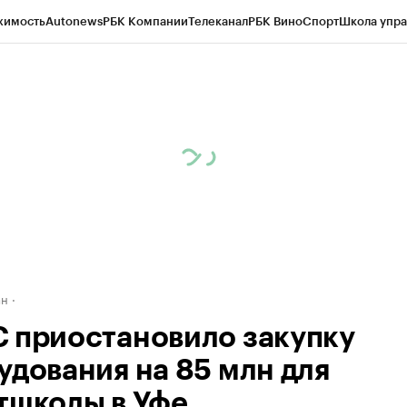
жимость
Autonews
РБК Компании
Телеканал
РБК Вино
Спорт
Школа упра
д
Стиль
Крипто
РБК Бизнес-среда
Дискуссионный клуб
Исследования
К
рагентов
Политика
Экономика
Бизнес
Технологии и медиа
Финансы
Рын
ан
 приостановило закупку
удования на 85 млн для
тшколы в Уфе