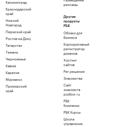
Калининград
рекламы
Краснодарский
край
Другие
Нижний
продукты
Новгород
РБК
Пермский край
Облако для
бизнеса
Ростов-на-Дону
Корпоративный
Татарстан
регистратор
Тюмень
доменов
Черноземье
Хостинг
сайтов
Кавказ
Рег.решения
Карелия
Знакомства
Мурманск
Сайт
Приморский
знакомств
край
podbor.ru
РБК
Компании
РБК Курсы
Школа
управления