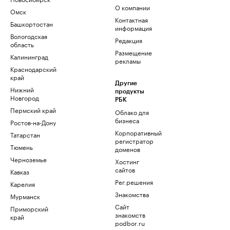
О компании
Омск
Контактная
Башкортостан
информация
Вологодская
Редакция
область
Размещение
Калининград
рекламы
Краснодарский
край
Другие
Нижний
продукты
Новгород
РБК
Пермский край
Облако для
бизнеса
Ростов-на-Дону
Корпоративный
Татарстан
регистратор
Тюмень
доменов
Черноземье
Хостинг
сайтов
Кавказ
Рег.решения
Карелия
Знакомства
Мурманск
Сайт
Приморский
знакомств
край
podbor.ru