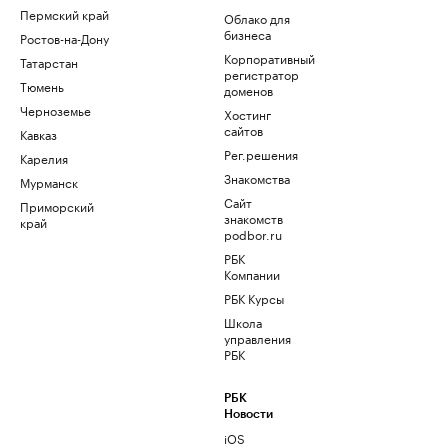
Пермский край
Облако для
бизнеса
Ростов-на-Дону
Корпоративный
Татарстан
регистратор
Тюмень
доменов
Черноземье
Хостинг
сайтов
Кавказ
Рег.решения
Карелия
Знакомства
Мурманск
Сайт
Приморский
знакомств
край
podbor.ru
РБК
Компании
РБК Курсы
Школа
управления
РБК
РБК
Новости
iOS