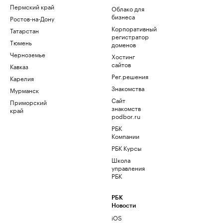
Пермский край
Облако для
бизнеса
Ростов-на-Дону
Корпоративный
Татарстан
регистратор
Тюмень
доменов
Черноземье
Хостинг
сайтов
Кавказ
Рег.решения
Карелия
Знакомства
Мурманск
Сайт
Приморский
знакомств
край
podbor.ru
РБК
Компании
РБК Курсы
Школа
управления
РБК
РБК
Новости
iOS