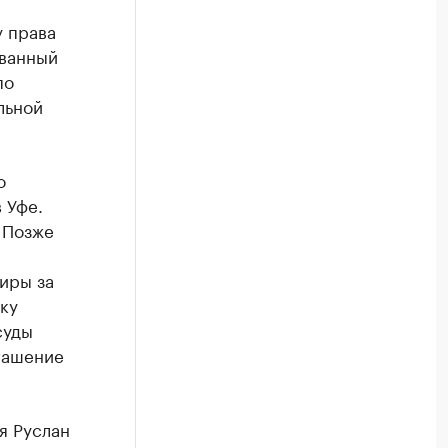
у права
ванный
по
льной
о
 Уфе.
 Позже
иры за
ку
суды
огашение
я Руслан