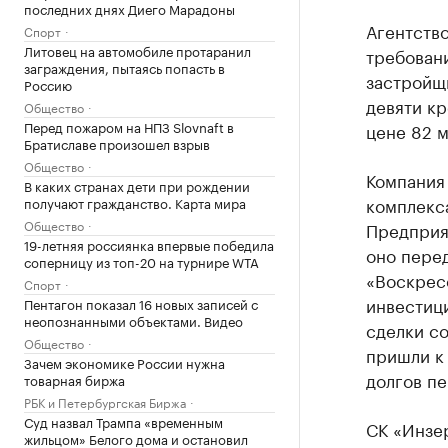
последних днях Диего Марадоны
Агентство
Спорт
Литовец на автомобиле протаранил
требован
заграждения, пытаясь попасть в
застройщ
Россию
девяти к
Общество
Перед пожаром на НПЗ Slovnaft в
цене 82 м
Братиславе произошел взрыв
Общество
Компания
В каких странах дети при рождении
комплекс
получают гражданство. Карта мира
Общество
Предприят
19-летняя россиянка впервые победила
оно пере
соперницу из топ-20 на турнире WTA
«Воскрес
Спорт
инвестици
Пентагон показал 16 новых записей с
неопознанными объектами. Видео
сделки с
Общество
пришли к 
Зачем экономике России нужна
долгов п
товарная биржа
РБК и Петербургская Биржа
Суд назвал Трампа «временным
СК «Инзе
жильцом» Белого дома и остановил