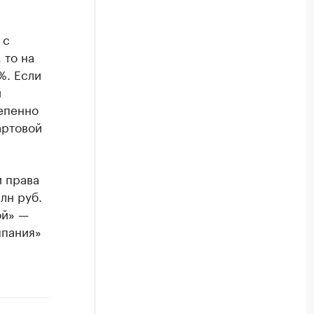
 с
 то на
%. Если
и
епенно
артовой
и права
лн руб.
ой» —
мпания»