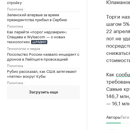
Юламанов.
стройку
Политика
Зеленский впервые за время
Торги наз
президентства прибыл в Сербию
шагом 5% 
Политика
22 апреля
Как перейти «порог недоверия»:
Слащева и Wylsacom — о новых
лот не уд
технологиях
РАДИО
посредст
Технологии и медиа
снижаться
Посольство России назвало инцидент с
стоимост
дроном в Лейпциге провокацией
Политика
Рубио рассказал, как США затягивают
Как
сооб
«петлю» вокруг Кубы
требовани
Политика
Самые кр
Загрузить еще
146,7 млн
— 16,1 мл
Авторы
Теги