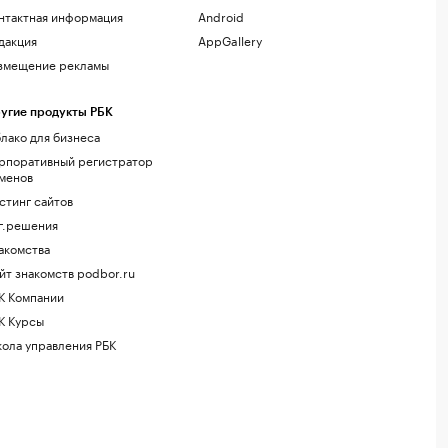
нтактная информация
Android
дакция
AppGallery
змещение рекламы
угие продукты РБК
лако для бизнеса
рпоративный регистратор
менов
стинг сайтов
г.решения
акомства
йт знакомств podbor.ru
К Компании
К Курсы
ола управления РБК