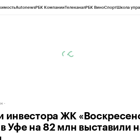
жимость
Autonews
РБК Компании
Телеканал
РБК Вино
Спорт
Школа упра
д
Стиль
Крипто
РБК Бизнес-среда
Дискуссионный клуб
Исследования
К
рагентов
Политика
Экономика
Бизнес
Технологии и медиа
Финансы
Рын
ан
и инвестора ЖК «Воскресен
 в Уфе на 82 млн выставили н
и