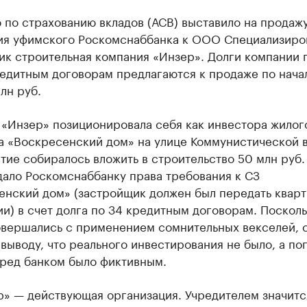
 по страхованию вкладов (АСВ) выставило на продаж
ия уфимского Роскомснаббанка к ООО Специализиро
ик строительная компания «Инзер». Долги компании 
редитным договорам предлагаются к продаже по нача
лн руб.
 «Инзер» позиционировала себя как инвестора жилог
а «Воскресенский дом» на улице Коммунистической в
ие собиралось вложить в строительство 50 млн руб.
дало Роскомснаббанку права требования к СЗ
енский дом» (застройщик должен был передать кварт
и) в счет долга по 34 кредитным договорам. Посколь
овершались с применением сомнительных векселей, 
выводу, что реального инвестирования не было, а п
еред банком было фиктивным.
р» — действующая организация. Учредителем значитс