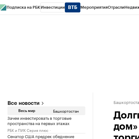
Подписка на РБК
Инвестиции
Мероприятия
Отрасли
Недви
РБК Курсы
РБК Life
Тренды
Визионеры
Национальные проекты
Горо
Спецпроекты СПб
Конференции СПб
Спецпроекты
Проверка конт
Башкортост
Все новости
Башкортостан
Весь мир
Долг
Зачем инвестировать в торговые
пространства на первых этажах
дом»
РБК и ПИК Серия плюс
Сенатор США предрек обеднение
торг