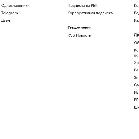
Одноклассники
Подписка на РБК
Ко
Telegram
Корпоративная подписка
Ре
Дзен
Ра
Уведомления
RSS Новости
Др
Об
Ко
до
Хо
Ре
Зн
Са
РБ
РБ
Шк