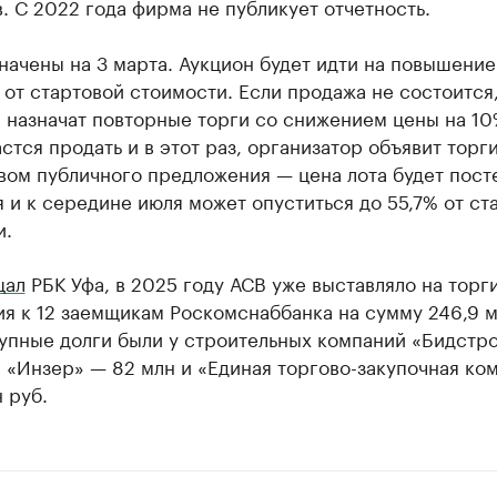
 С 2022 года фирма не публикует отчетность.
начены на 3 марта. Аукцион будет идти на повышение
от стартовой стоимости. Если продажа не состоится,
 назначат повторные торги со снижением цены на 10
астся продать и в этот раз, организатор объявит торг
вом публичного предложения — цена лота будет пост
 и к середине июля может опуститься до 55,7% от ст
и.
щал
РБК Уфа, в 2025 году АСВ уже выставляло на торг
я к 12 заемщикам Роскомснаббанка на сумму 246,9 м
упные долги были у строительных компаний «Бидстр
, «Инзер» — 82 млн и «Единая торгово-закупочная ко
н руб.