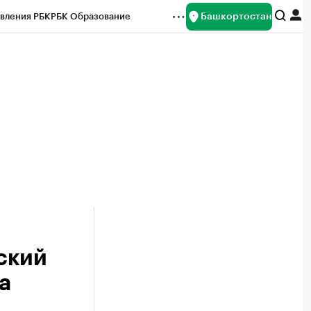
Башкортостан
вления РБК
РБК Образование
редитные рейтинги
Франшизы
Газета
ок наличной валюты
ский
а