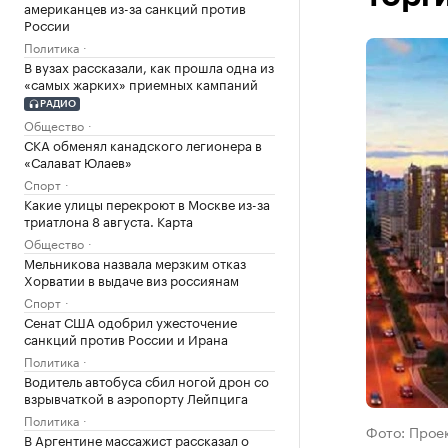
американцев из-за санкций против
России
Политика
В вузах рассказали, как прошла одна из
«самых жарких» приемных кампаний
РАДИО
Общество
СКА обменял канадского легионера в
«Салават Юлаев»
Спорт
Какие улицы перекроют в Москве из-за
триатлона 8 августа. Карта
Общество
Мельникова назвала мерзким отказ
Хорватии в выдаче виз россиянам
Спорт
Сенат США одобрил ужесточение
санкций против России и Ирана
Политика
Водитель автобуса сбил ногой дрон со
взрывчаткой в аэропорту Лейпцига
Политика
Фото: Прое
В Аргентине массажист рассказал о