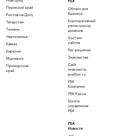
РБК
Пермский край
Облако для
бизнеса
Ростов-на-Дону
Корпоративный
Татарстан
регистратор
Тюмень
доменов
Черноземье
Хостинг
сайтов
Кавказ
Рег.решения
Карелия
Знакомства
Мурманск
Сайт
Приморский
знакомств
край
podbor.ru
РБК
Компании
РБК Курсы
Школа
управления
РБК
РБК
Новости
iOS