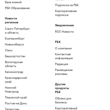
База знаний
Подписка на РБК
РБК Образование
Корпоративная
подписка
Новости
регионов
Уведомления
Санкт-Петербург
RSS Новости
и область
Екатеринбург
РБК
Новосибирск
О компании
Омск
Контактная
Башкортостан
информация
Вологодская
Редакция
область
Размещение
Калининград
рекламы
Краснодарский
край
Другие
Нижний
продукты
Новгород
РБК
Пермский край
Облако для
бизнеса
Ростов-на-Дону
Корпоративный
Татарстан