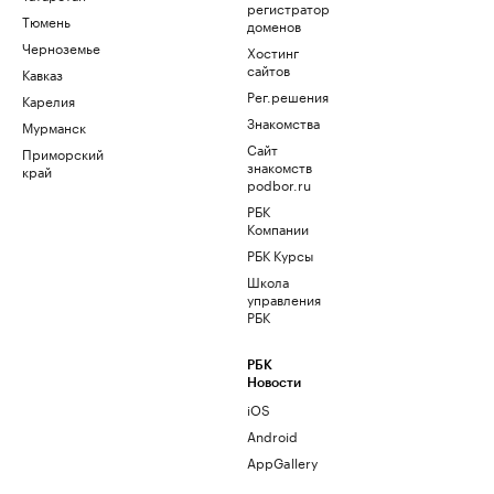
регистратор
Тюмень
доменов
Черноземье
Хостинг
сайтов
Кавказ
Рег.решения
Карелия
Знакомства
Мурманск
Сайт
Приморский
знакомств
край
podbor.ru
РБК
Компании
РБК Курсы
Школа
управления
РБК
РБК
Новости
iOS
Android
AppGallery