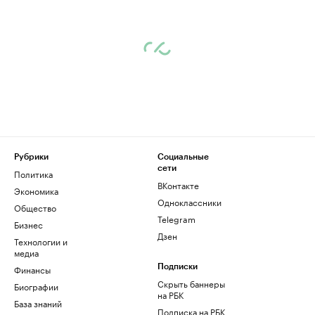
Рубрики
Социальные
сети
Политика
ВКонтакте
Экономика
Одноклассники
Общество
Telegram
Бизнес
Дзен
Технологии и
медиа
Финансы
Подписки
Скрыть баннеры
Биографии
на РБК
База знаний
Подписка на РБК