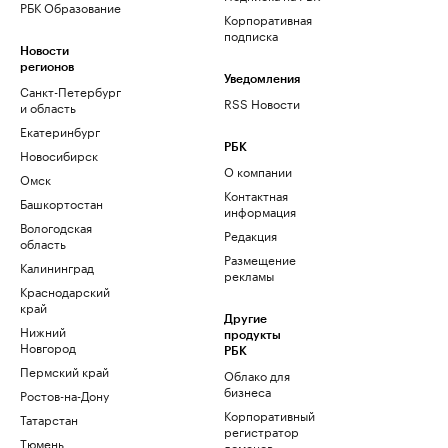
РБК Образование
Корпоративная
подписка
Новости
регионов
Уведомления
Санкт-Петербург
RSS Новости
и область
Екатеринбург
РБК
Новосибирск
О компании
Омск
Контактная
Башкортостан
информация
Вологодская
Редакция
область
Размещение
Калининград
рекламы
Краснодарский
край
Другие
Нижний
продукты
Новгород
РБК
Пермский край
Облако для
бизнеса
Ростов-на-Дону
Корпоративный
Татарстан
регистратор
Тюмень
доменов