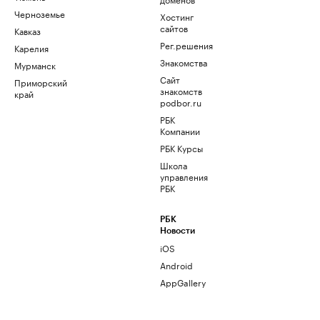
Черноземье
Хостинг
сайтов
Кавказ
Рег.решения
Карелия
Знакомства
Мурманск
Сайт
Приморский
знакомств
край
podbor.ru
РБК
Компании
РБК Курсы
Школа
управления
РБК
РБК
Новости
iOS
Android
AppGallery