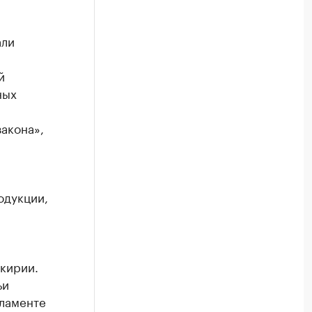
али
й
ных
акона»,
одукции,
кирии.
ьи
рламенте