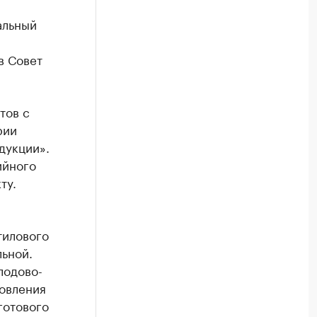
альный
в Совет
тов с
рии
дукции».
ийного
ту.
тилового
ьной.
лодово-
товления
готового