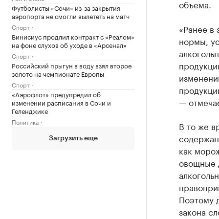
объема.
Футболисты «Сочи» из-за закрытия
аэропорта не смогли вылететь на матч
Спорт
«Ранее в
Винисиус продлил контракт с «Реалом»
нормы, у
на фоне слухов об уходе в «Арсенал»
алкогольн
Спорт
продукци
Российский прыгун в воду взял второе
золото на чемпионате Европы
изменени
Спорт
продукции
«Аэрофлот» предупредил об
— отмечае
изменении расписания в Сочи и
Геленджике
Политика
В то же в
содержан
Загрузить еще
как моро
овощные д
алкогольн
правопри
Поэтому д
закона сл