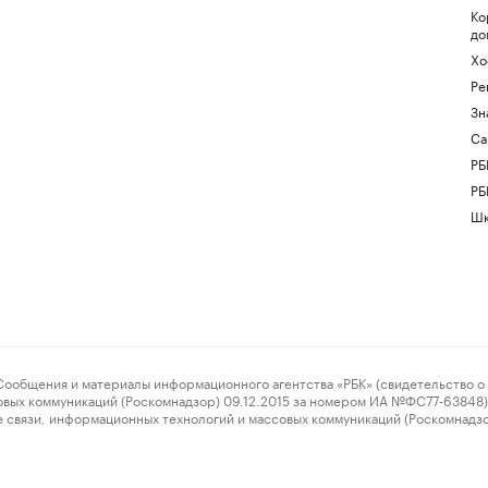
Ко
до
Хо
Ре
Зн
Са
РБ
РБ
Шк
ения и материалы информационного агентства «РБК» (свидетельство о 
овых коммуникаций (Роскомнадзор) 09.12.2015 за номером ИА №ФС77-63848) 
 связи, информационных технологий и массовых коммуникаций (Роскомнадз