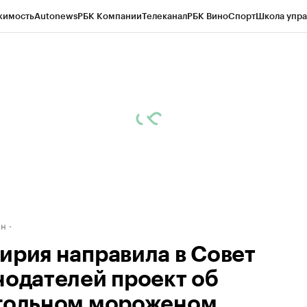
жимость
Autonews
РБК Компании
Телеканал
РБК Вино
Спорт
Школа упра
д
Стиль
Крипто
РБК Бизнес-среда
Дискуссионный клуб
Исследования
К
рагентов
Политика
Экономика
Бизнес
Технологии и медиа
Финансы
Рын
ан
ирия направила в Совет
нодателей проект об
гольном мороженом