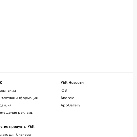
К
РБК Новости
компании
iOS
нтактная информация
Android
дакция
AppGallery
змещение рекламы
угие продукты РБК
лако для бизнеса