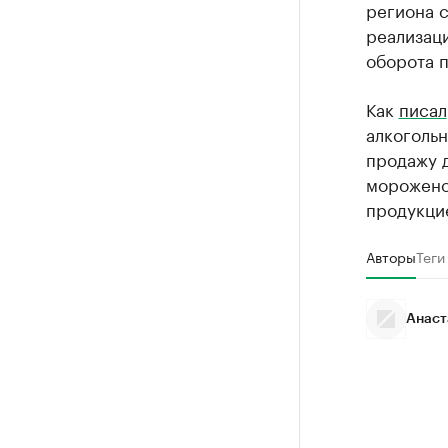
региона с
реализаци
оборота 
Как
писал
алкоголь
продажу д
мороженое
продукци
Авторы
Теги
Анаст