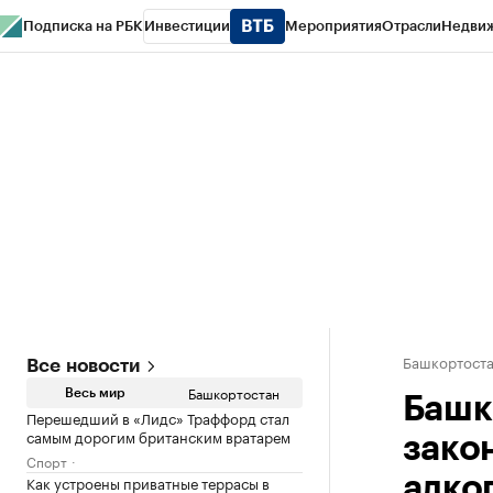
Подписка на РБК
Инвестиции
Мероприятия
Отрасли
Недви
РБК Курсы
РБК Life
Тренды
Визионеры
Национальные проекты
Горо
Спецпроекты СПб
Конференции СПб
Спецпроекты
Проверка конт
Башкортост
Все новости
Башкортостан
Весь мир
Башк
Перешедший в «Лидс» Траффорд стал
самым дорогим британским вратарем
зако
Спорт
Как устроены приватные террасы в
алко