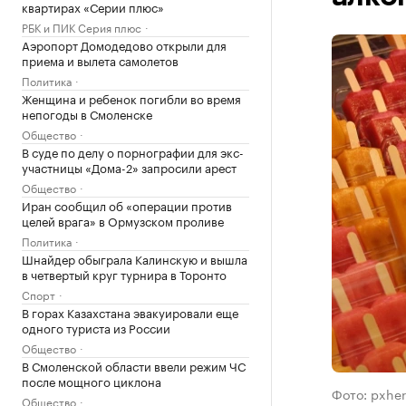
квартирах «Серии плюс»
РБК и ПИК Серия плюс
Аэропорт Домодедово открыли для
приема и вылета самолетов
Политика
Женщина и ребенок погибли во время
непогоды в Смоленске
Общество
В суде по делу о порнографии для экс-
участницы «Дома-2» запросили арест
Общество
Иран сообщил об «операции против
целей врага» в Ормузском проливе
Политика
Шнайдер обыграла Калинскую и вышла
в четвертый круг турнира в Торонто
Спорт
В горах Казахстана эвакуировали еще
одного туриста из России
Общество
В Смоленской области ввели режим ЧС
после мощного циклона
Фото: pxhe
Общество