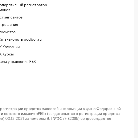
рпоративный регистратор
менов
стинг сайтов
г.решения
акомства
йт знакомств podbor.ru
К Компании
К Курсы
ола управления РБК
регистрации средства массовой информации выдано Федеральной
и сетевого издания «РБК» (свидетельство о регистрации средства
ор) 03.12.2021 за номером ЭЛ №ФС77-82385) сопровождаются