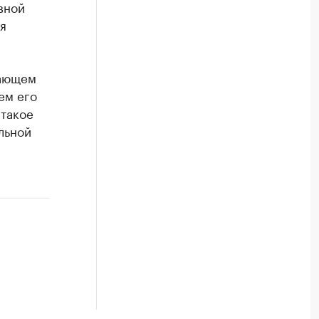
вной
я
вающем
ем его
 такое
льной