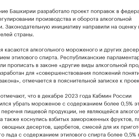
ние Башкирии разработало проект поправок в федер
егулировании производства и оборота алкогольной
. Законодательную инициативу направили на оценку 
елей страны.
я касаются алкогольного мороженого и других десер
ием этилового спирта. Республиканские парламента
и прописать в законе «другие виды алкогольной про
азработан для «совершенствования положений понят
закона», отмечается в пояснительной записке к проек
отмечают, что в декабре 2023 года Кабмин России
ился убрать мороженое с содержанием более 0,5% э
 перечня пищевой продукции, не являющейся алкогол
а также коснулись взбитых замороженных фруктов, п
 овощных десертов, щербетов, смесей для их приго
о льда с содержанием этилового спирта более 0,5% 