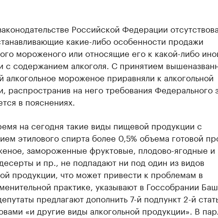
 законодательстве Российской Федерации отсутствов
станавливающие какие-либо особенности продажи
ого мороженого или относящие его к какой-либо ино
и с содержанием алкоголя. С принятием вышеназван
й алкогольное мороженое приравняли к алкогольной
, распространив на него требования Федерального з
тся в пояснениях.
ремя на сегодня такие виды пищевой продукции с
ием этилового спирта более 0,5% объема готовой пр
женое, замороженные фруктовые, плодово-ягодные и
есерты и пр., не подпадают ни под один из видов
ой продукции, что может привести к проблемам в
менительной практике, указывают в Госсобрании Баш
епутаты предлагают дополнить 7-й подпункт 2-й стат
овами «и другие виды алкогольной продукции». В па