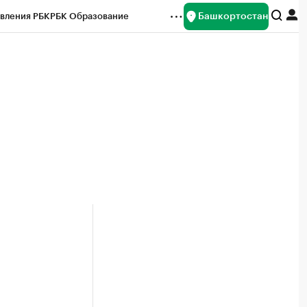
Башкортостан
вления РБК
РБК Образование
редитные рейтинги
Франшизы
Газета
ок наличной валюты