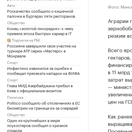
Авто
Фото: Минс
Роскачество сообщило о кишечной
палочке в бургерах пяти ресторанов
Аграрии 
Общество
зернобобо
Конец «золотой лихорадки»: к чему
привела эпоха быстрых карьер в IT
резким в
Подписка на РБК
Россияне завершили свое участие на
Всего яро
турнире ATP серии «Мастерс» в
Монреале
гектаров,
Спорт
финансир
Инфантино извинился за ошибки и
в 11 млрд
пообещал пресекать нападки на ФИФА
затрат вы
Спорт
Глава МИД Азербайджана прибыл в
— минист
Киев с официальным визитом
увеличен
Политика
цен на ГС
Politico сообщило об отключениях в ЕС
биометрии на границе из-за очередей
Общество
Как ране
Один из крупнейших в мире
выращиван
лоукостеров сообщил о кризисе
Посевные 
отрасли