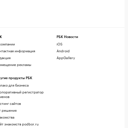
К
РБК Новости
компании
iOS
нтактная информация
Android
дакция
AppGallery
змещение рекламы
угие продукты РБК
лако для бизнеса
рпоративный регистратор
менов
стинг сайтов
г.решения
акомства
йт знакомств podbor.ru