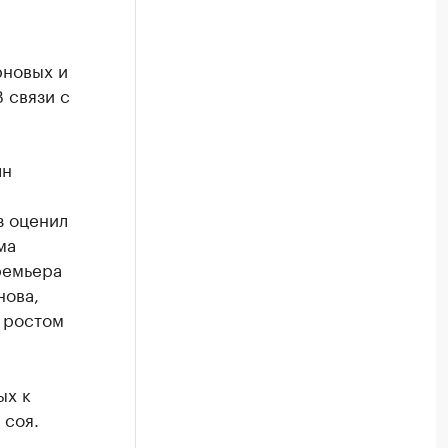
рновых и
 связи с
лн
з оценил
ма
ремьера
нова,
 ростом
ых к
 соя.