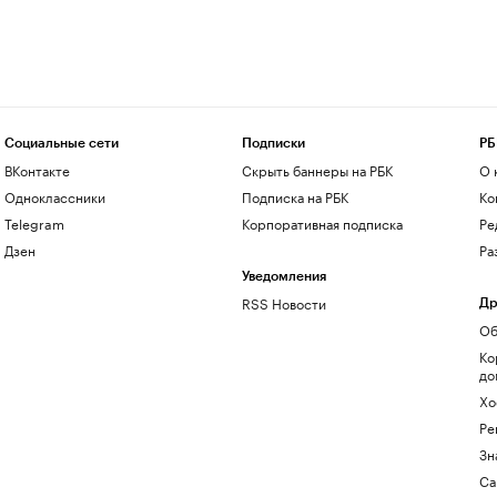
Социальные сети
Подписки
РБ
ВКонтакте
Скрыть баннеры на РБК
О 
Одноклассники
Подписка на РБК
Ко
Telegram
Корпоративная подписка
Ре
Дзен
Ра
Уведомления
RSS Новости
Др
Об
Ко
до
Хо
Ре
Зн
Са