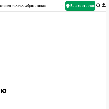
Башкортостан
вления РБК
РБК Образование
редитные рейтинги
Франшизы
Газета
ок наличной валюты
ую