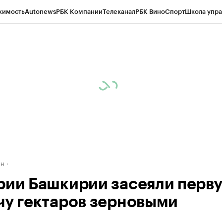
жимость
Autonews
РБК Компании
Телеканал
РБК Вино
Спорт
Школа упра
д
Стиль
Крипто
РБК Бизнес-среда
Дискуссионный клуб
Исследования
К
рагентов
Политика
Экономика
Бизнес
Технологии и медиа
Финансы
Рын
ан
рии Башкирии засеяли перв
чу гектаров зерновыми