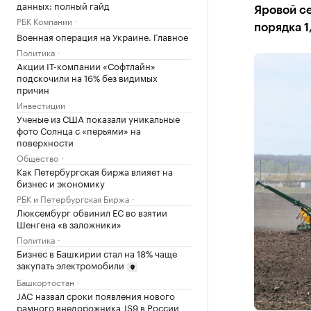
данных: полный гайд
Яровой се
РБК Компании
порядка 1
Военная операция на Украине. Главное
Политика
Акции IT-компании «Софтлайн»
подскочили на 16% без видимых
причин
Инвестиции
Ученые из США показали уникальные
фото Солнца с «перьями» на
поверхности
Общество
Как Петербургская биржа влияет на
бизнес и экономику
РБК и Петербургская Биржа
Люксембург обвинил ЕС во взятии
Шенгена «в заложники»
Политика
Бизнес в Башкирии стал на 18% чаще
закупать электромобили
Башкортостан
JAC назвал сроки появления нового
рамного внедорожника JS9 в России