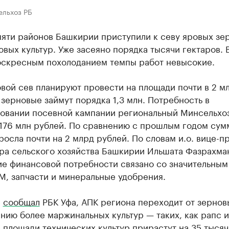
ельхоз РБ
пяти районов Башкирии приступили к севу яровых зе
вых культур. Уже засеяно порядка тысячи гектаров. В
оскресным похолоданием темпы работ невысокие.
вой сев планируют провести на площади почти в 2 м
 зерновые займут порядка 1,3 млн. Потребность в
овании посевной кампании региональный Минсельхо
 176 млн рублей. По сравнению с прошлым годом сум
росла почти на 2 млрд рублей. По словам и.о. вице-п
ра сельского хозяйства Башкирии Ильшата Фазрахма
ие финансовой потребности связано со значительным
М, запчасти и минеральные удобрения.
е
сообщал
РБК Уфа, АПК региона переходит от зернов
ию более маржинальных культур — таких, как рапс и
площади технических культур прирастут на 35 тысяч