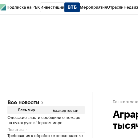
Подписка на РБК
Инвестиции
Мероприятия
Отрасли
Недви
РБК Курсы
РБК Life
Тренды
Визионеры
Национальные проекты
Горо
Спецпроекты СПб
Конференции СПб
Спецпроекты
Проверка конт
Башкортост
Все новости
Башкортостан
Весь мир
Агра
Одесские власти сообщили о пожаре
на сухогрузе в Черном море
тыся
Политика
Требования к обработке персональных