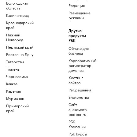
Вологодская
Редакция
область
Размещение
Калининград
рекламы
Краснодарский
край
Другие
Нижний
продукты
Новгород
РБК
Пермский край
Облако для
бизнеса
Ростов-на-Дону
Корпоративный
Татарстан
регистратор
Тюмень
доменов
Черноземье
Хостинг
сайтов
Кавказ
Рег.решения
Карелия
Знакомства
Мурманск
Сайт
Приморский
знакомств
край
podbor.ru
РБК
Компании
РБК Курсы