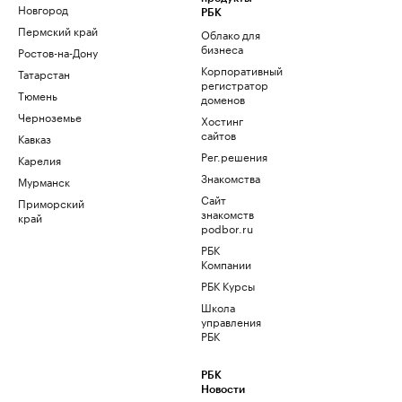
Новгород
РБК
Пермский край
Облако для
бизнеса
Ростов-на-Дону
Корпоративный
Татарстан
регистратор
Тюмень
доменов
Черноземье
Хостинг
сайтов
Кавказ
Рег.решения
Карелия
Знакомства
Мурманск
Сайт
Приморский
знакомств
край
podbor.ru
РБК
Компании
РБК Курсы
Школа
управления
РБК
РБК
Новости