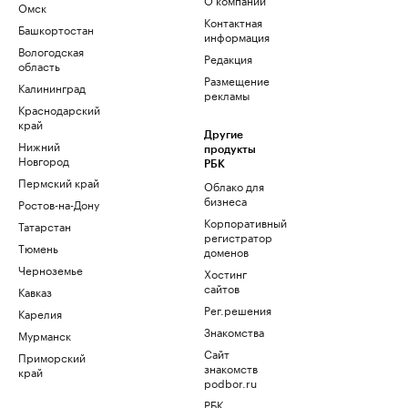
Омск
Контактная
Башкортостан
информация
Вологодская
Редакция
область
Размещение
Калининград
рекламы
Краснодарский
край
Другие
Нижний
продукты
Новгород
РБК
Пермский край
Облако для
бизнеса
Ростов-на-Дону
Корпоративный
Татарстан
регистратор
Тюмень
доменов
Черноземье
Хостинг
сайтов
Кавказ
Рег.решения
Карелия
Знакомства
Мурманск
Сайт
Приморский
знакомств
край
podbor.ru
РБК