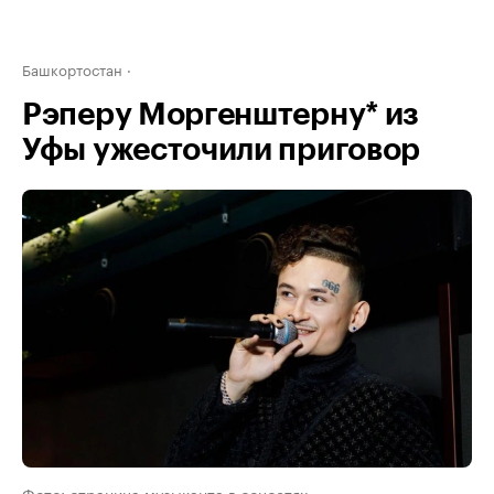
Башкортостан
Рэперу Моргенштерну* из
Уфы ужесточили приговор
Фото: страница музыканта в соцсетях