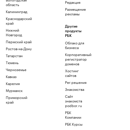
Редакция
область
Размещение
Калининград
рекламы
Краснодарский
край
Другие
Нижний
продукты
Новгород
РБК
Пермский край
Облако для
бизнеса
Ростов-на-Дону
Корпоративный
Татарстан
регистратор
Тюмень
доменов
Черноземье
Хостинг
сайтов
Кавказ
Рег.решения
Карелия
Знакомства
Мурманск
Сайт
Приморский
знакомств
край
podbor.ru
РБК
Компании
РБК Курсы