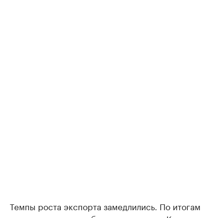
Темпы роста экспорта замедлились. По итогам
пяти месяцев республика
поставила
в Казахстан