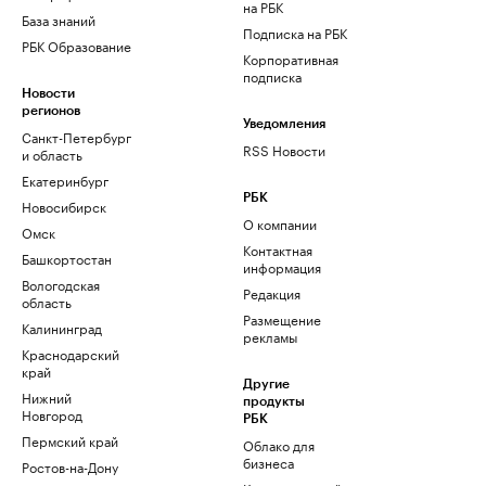
на РБК
База знаний
Подписка на РБК
РБК Образование
Корпоративная
подписка
Новости
регионов
Уведомления
Санкт-Петербург
RSS Новости
и область
Екатеринбург
РБК
Новосибирск
О компании
Омск
Контактная
Башкортостан
информация
Вологодская
Редакция
область
Размещение
Калининград
рекламы
Краснодарский
край
Другие
Нижний
продукты
Новгород
РБК
Пермский край
Облако для
бизнеса
Ростов-на-Дону