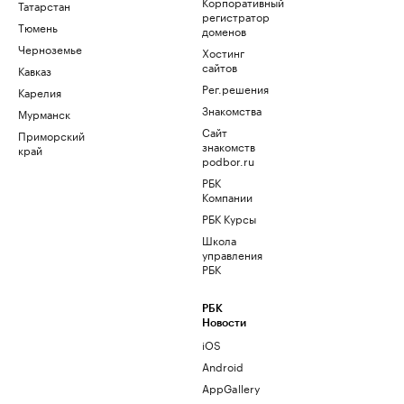
Корпоративный
Татарстан
регистратор
Тюмень
доменов
Черноземье
Хостинг
сайтов
Кавказ
Рег.решения
Карелия
Знакомства
Мурманск
Сайт
Приморский
знакомств
край
podbor.ru
РБК
Компании
РБК Курсы
Школа
управления
РБК
РБК
Новости
iOS
Android
AppGallery