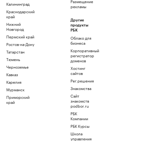
Размещение
Калининград
рекламы
Краснодарский
край
Другие
Нижний
продукты
Новгород
РБК
Пермский край
Облако для
бизнеса
Ростов-на-Дону
Корпоративный
Татарстан
регистратор
Тюмень
доменов
Черноземье
Хостинг
сайтов
Кавказ
Рег.решения
Карелия
Знакомства
Мурманск
Сайт
Приморский
знакомств
край
podbor.ru
РБК
Компании
РБК Курсы
Школа
управления