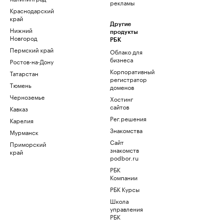
рекламы
Краснодарский
край
Другие
Нижний
продукты
Новгород
РБК
Пермский край
Облако для
бизнеса
Ростов-на-Дону
Корпоративный
Татарстан
регистратор
Тюмень
доменов
Черноземье
Хостинг
сайтов
Кавказ
Рег.решения
Карелия
Знакомства
Мурманск
Сайт
Приморский
знакомств
край
podbor.ru
РБК
Компании
РБК Курсы
Школа
управления
РБК