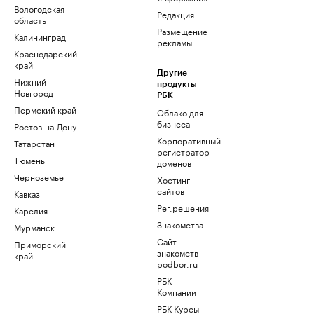
Вологодская
Редакция
область
Размещение
Калининград
рекламы
Краснодарский
край
Другие
Нижний
продукты
Новгород
РБК
Пермский край
Облако для
бизнеса
Ростов-на-Дону
Корпоративный
Татарстан
регистратор
Тюмень
доменов
Черноземье
Хостинг
сайтов
Кавказ
Рег.решения
Карелия
Знакомства
Мурманск
Сайт
Приморский
знакомств
край
podbor.ru
РБК
Компании
РБК Курсы