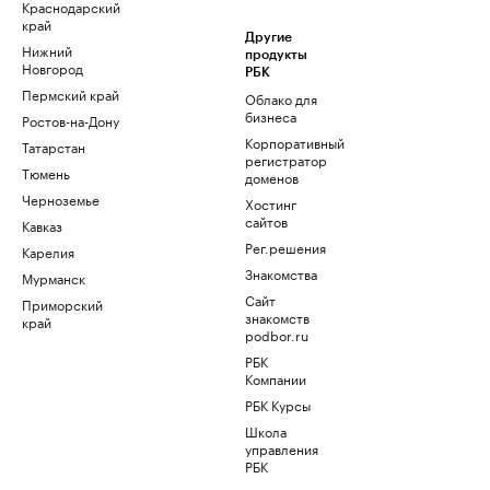
Краснодарский
край
Другие
Нижний
продукты
Новгород
РБК
Пермский край
Облако для
бизнеса
Ростов-на-Дону
Корпоративный
Татарстан
регистратор
Тюмень
доменов
Черноземье
Хостинг
сайтов
Кавказ
Рег.решения
Карелия
Знакомства
Мурманск
Сайт
Приморский
знакомств
край
podbor.ru
РБК
Компании
РБК Курсы
Школа
управления
РБК