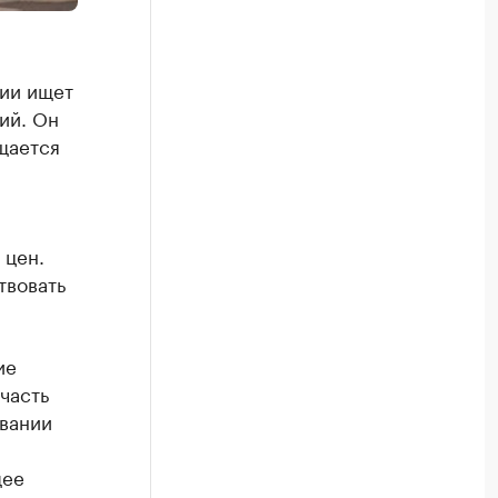
ии ищет
ий. Он
щается
 цен.
твовать
ие
часть
вании
щее