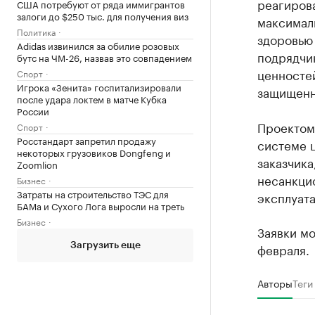
реагирова
США потребуют от ряда иммигрантов
залоги до $250 тыс. для получения виз
максималь
Политика
здоровью
Adidas извинился за обилие розовых
подрядчи
бутс на ЧМ-26, назвав это совпадением
ценносте
Спорт
Игрока «Зенита» госпитализировали
защищенн
после удара локтем в матче Кубка
России
Проектом
Спорт
Росстандарт запретил продажу
системе 
некоторых грузовиков Dongfeng и
заказчик
Zoomlion
несанкци
Бизнес
Затраты на строительство ТЭС для
эксплуат
БАМа и Сухого Лога выросли на треть
Бизнес
Заявки мо
февраля.
Загрузить еще
Авторы
Теги