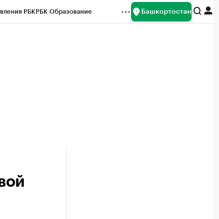
Башкортостан
вления РБК
РБК Образование
редитные рейтинги
Франшизы
Газета
ок наличной валюты
вой