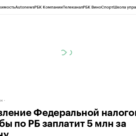
жимость
Autonews
РБК Компании
Телеканал
РБК Вино
Спорт
Школа упра
д
Стиль
Крипто
РБК Бизнес-среда
Дискуссионный клуб
Исследования
К
рагентов
Политика
Экономика
Бизнес
Технологии и медиа
Финансы
Рын
ан
вление Федеральной налого
бы по РБ заплатит 5 млн за
ну