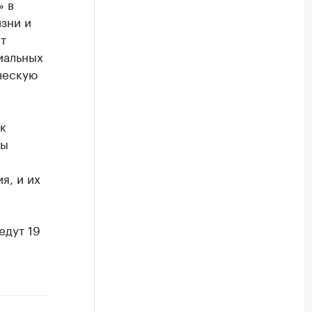
» в
зни и
т
иальных
ческую
к
ны
я, и их
едут 19