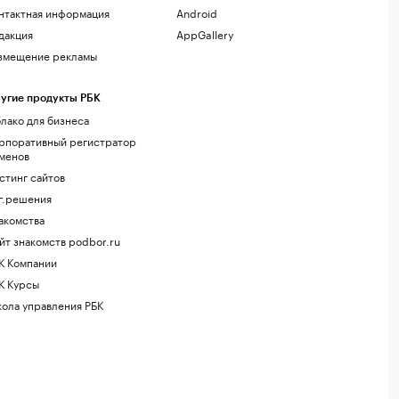
нтактная информация
Android
дакция
AppGallery
змещение рекламы
угие продукты РБК
лако для бизнеса
рпоративный регистратор
менов
стинг сайтов
г.решения
акомства
йт знакомств podbor.ru
К Компании
К Курсы
ола управления РБК