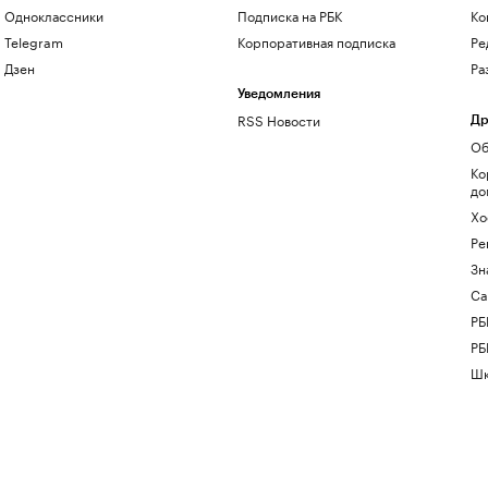
Одноклассники
Подписка на РБК
Ко
Telegram
Корпоративная подписка
Ре
Дзен
Ра
Уведомления
RSS Новости
Др
Об
Ко
до
Хо
Ре
Зн
Са
РБ
РБ
Шк