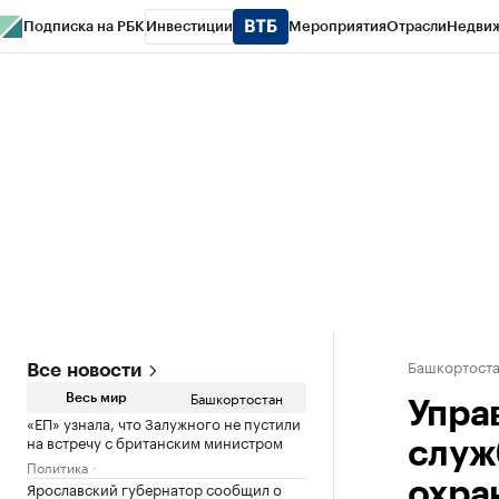
Подписка на РБК
Инвестиции
Мероприятия
Отрасли
Недви
РБК Курсы
РБК Life
Тренды
Визионеры
Национальные проекты
Горо
Спецпроекты СПб
Конференции СПб
Спецпроекты
Проверка конт
Башкортост
Все новости
Башкортостан
Весь мир
Упра
«ЕП» узнала, что Залужного не пустили
на встречу с британским министром
служ
Политика
Ярославский губернатор сообщил о
охра