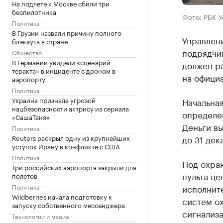
На подлете к Москве сбили три
беспилотника
Фото: РБК 
Политика
В Грузии назвали причину полного
Управлен
блэкаута в стране
подрядчик
Общество
В Германии увидели «сценарий
должен р
теракта» в инциденте с дроном в
на официа
аэропорту
Политика
Украина признала угрозой
Начальная
нацбезопасности актрису из сериала
определе
«СашаТаня»
Деньги вы
Политика
Reuters раскрыл одну из крупнейших
до 31 дек
уступок Ирану в конфликте с США
Политика
Под охран
Три российских аэропорта закрыли для
пульта це
полетов
Политика
исполнит
Wildberries начала подготовку к
систем о
запуску собственного мессенджера
сигнализ
Технологии и медиа