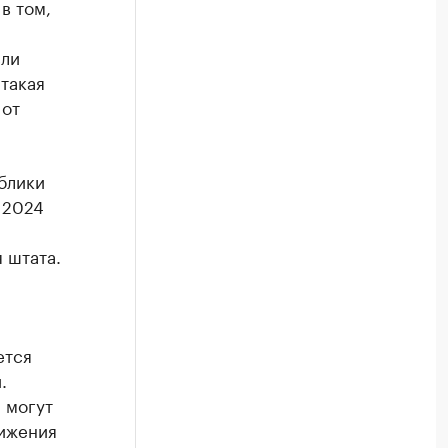
в том,
сли
такая
 от
блики
 2024
 штата.
ется
.
 могут
тижения