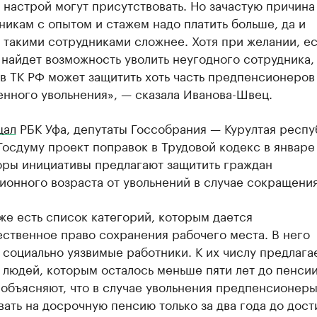
 настрой могут присутствовать. Но зачастую причина 
никам с опытом и стажем надо платить больше, да и
 такими сотрудниками сложнее. Хотя при желании, е
найдет возможность уволить неугодного сотрудника, 
в ТК РФ может защитить хоть часть предпенсионеров
нного увольнения», — сказала Иванова-Швец.
щал
РБК Уфа, депутаты Госсобрания — Курултая респу
Госдуму проект поправок в Трудовой кодекс в январе
оры инициативы предлагают защитить граждан
онного возраста от увольнений в случае сокращения
же есть список категорий, которым дается
ственное право сохранения рабочего места. В него
социально уязвимые работники. К их числу предлага
 людей, которым осталось меньше пяти лет до пенсии
объясняют, что в случае увольнения предпенсионеры
ать на досрочную пенсию только за два года до дос