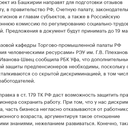
ект из Башкирии направят для подготовки отзывов
у, в правительство РФ, Счетную палату, законодател
гионов и главам субъектов, а также в Российскую
оннюю комиссию по регулированию социально-трудо
. Предложения в документ будут принимать до 19 ма
азовой кафедры Торгово-промышленной палаты РФ
ия человеческими ресурсами» РЭУ им. Г.В. Плеханов
Иванова-Швец сообщила РБК Уфа, что дополнительны
ой защиты предпенсионеров необходимы, поскольку 
талкиваются со скрытой дискриминацией, в том числ
работодателей.
правка в ст. 179 ТК РФ даст возможность защитить пр
онера сохранить работу. При том, что у нас дискри
, часть бизнеса негласно отказываются от работник
ионного возраста, аргументируя такое отношение
ми знаниями, нежеланием развиваться. Конечно, так