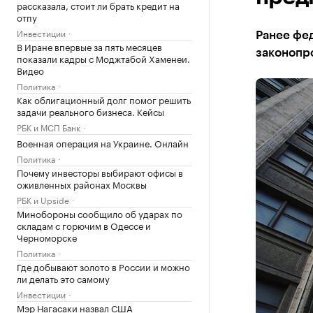
рассказала, стоит ли брать кредит на
отпу
Инвестиции
Ранее фе
В Иране впервые за пять месяцев
законопр
показали кадры с Моджтабой Хаменеи.
Видео
Политика
Как облигационный долг помог решить
задачи реального бизнеса. Кейсы
РБК и МСП Банк
Военная операция на Украине. Онлайн
Политика
Почему инвесторы выбирают офисы в
оживленных районах Москвы
РБК и Upside
Минобороны сообщило об ударах по
складам с горючим в Одессе и
Черноморске
Политика
Где добывают золото в России и можно
ли делать это самому
Инвестиции
Мэр Нагасаки назвал США