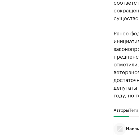
соответст
сокращени
существо
Ранее фе
инициатив
законопро
предпенс
отметили,
ветеранов
достаточн
депутаты 
году, но 
Авторы
Теги
Наиль