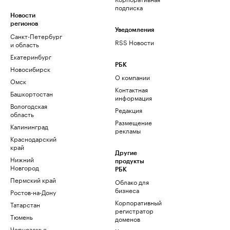
подписка
Новости
регионов
Уведомления
Санкт-Петербург
RSS Новости
и область
Екатеринбург
РБК
Новосибирск
О компании
Омск
Контактная
Башкортостан
информация
Вологодская
Редакция
область
Размещение
Калининград
рекламы
Краснодарский
край
Другие
Нижний
продукты
Новгород
РБК
Пермский край
Облако для
бизнеса
Ростов-на-Дону
Корпоративный
Татарстан
регистратор
Тюмень
доменов
Черноземье