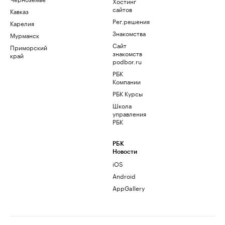
Хостинг
сайтов
Кавказ
Рег.решения
Карелия
Знакомства
Мурманск
Сайт
Приморский
знакомств
край
podbor.ru
РБК
Компании
РБК Курсы
Школа
управления
РБК
РБК
Новости
iOS
Android
AppGallery