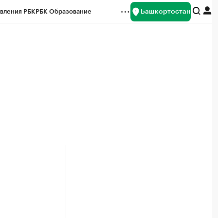
Башкортостан
вления РБК
РБК Образование
редитные рейтинги
Франшизы
Газета
ок наличной валюты