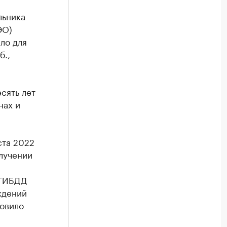
льника
ЭО)
ло для
б.,
сять лет
нах и
ста 2022
олучении
 ГИБДД
ждений
новило