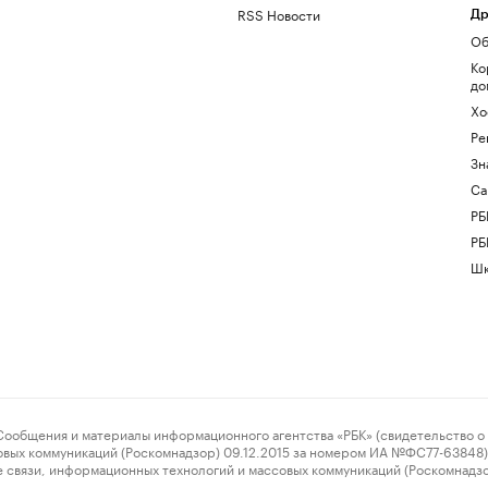
RSS Новости
Др
Об
Ко
до
Хо
Ре
Зн
Са
РБ
РБ
Шк
ения и материалы информационного агентства «РБК» (свидетельство о 
овых коммуникаций (Роскомнадзор) 09.12.2015 за номером ИА №ФС77-63848) 
 связи, информационных технологий и массовых коммуникаций (Роскомнадз