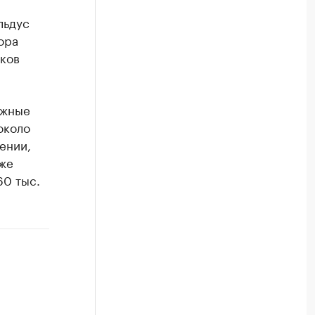
льдус
ора
ков
ежные
около
ении,
кже
60 тыс.