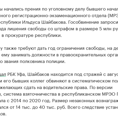
ы начались прения по уголовному делу бывшего нача
ного регистрационно-экзаменационного отдела (МР
спублики Ильдуса Шайбакова. Гособвинение запроси
ода лишения свободы со штрафом в размере 5 млн ру
 в прокуратуре республики.
 также требуют дать год ограничения свободы, на де
 ему занимать должности в правоохранительных орга
о звания полковника полиции.
щал
РБК Уфа, Шайбаков находится под стражей с авгу
 и его бывших коллег обвиняют в систематическом п
 желающих сдать на водительские права. По версии
я, система взяточничества в республиканском МРЭО
ла с 2014 по 2020 год. Размер незаконных вознагра
лся от 14 тыс. до 40 тыс. руб. Всего следствие уста
ов.