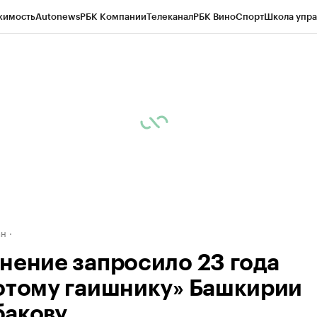
жимость
Autonews
РБК Компании
Телеканал
РБК Вино
Спорт
Школа упра
д
Стиль
Крипто
РБК Бизнес-среда
Дискуссионный клуб
Исследования
К
рагентов
Политика
Экономика
Бизнес
Технологии и медиа
Финансы
Рын
ан
нение запросило 23 года
отому гаишнику» Башкирии
акову