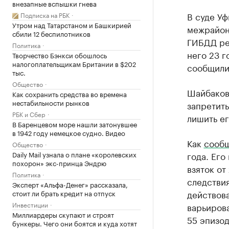
внезапные вспышки гнева
В суде Уф
Подписка на РБК
Утром над Татарстаном и Башкирией
межрайон
сбили 12 беспилотников
ГИБДД ре
Политика
него 23 г
Творчество Бэнкси обошлось
налогоплательщикам Британии в $202
сообщили
тыс.
Общество
Шайбакову
Как сохранить средства во времена
нестабильности рынков
запретить
РБК и Сбер
лишить ег
В Баренцевом море нашли затонувшее
в 1942 году немецкое судно. Видео
Как
сооб
Общество
Daily Mail узнала о плане «королевских
года. Его
похорон» экс-принца Эндрю
взяток от
Политика
следстви
Эксперт «Альфа-Денег» рассказала,
действова
стоит ли брать кредит на отпуск
Инвестиции
варьирова
Миллиардеры скупают и строят
55 эпизод
бункеры. Чего они боятся и куда хотят