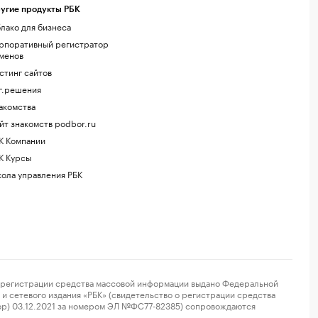
угие продукты РБК
лако для бизнеса
рпоративный регистратор
менов
стинг сайтов
г.решения
акомства
йт знакомств podbor.ru
К Компании
К Курсы
ола управления РБК
регистрации средства массовой информации выдано Федеральной
и сетевого издания «РБК» (свидетельство о регистрации средства
ор) 03.12.2021 за номером ЭЛ №ФС77-82385) сопровождаются