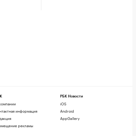
К
РБК Новости
компании
iOS
нтактная информация
Android
дакция
AppGallery
змещение рекламы