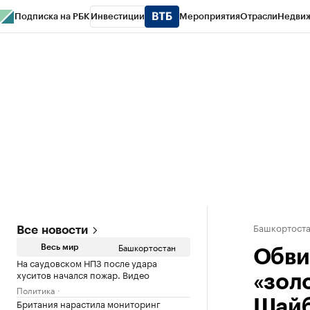
Подписка на РБК
Инвестиции
Мероприятия
Отрасли
Недви
РБК Курсы
РБК Life
Тренды
Визионеры
Национальные проекты
Горо
Спецпроекты СПб
Конференции СПб
Спецпроекты
Проверка конт
Башкортост
Все новости
Башкортостан
Весь мир
Обви
На саудовском НПЗ после удара
хуситов начался пожар. Видео
«зол
Политика
Британия нарастила мониторинг
Шайб