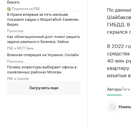
бежать
Подписка на РБК
По данны
В Иране впервые за пять месяцев
Шайбаков,
показали кадры с Моджтабой Хаменеи.
ГИБДД. В
Видео
скрылся о
Политика
Как облигационный долг помог решить
задачи реального бизнеса. Кейсы
В 2022 г
РБК и МСП Банк
средства
Военная операция на Украине. Онлайн
40 млн ру
Политика
Почему инвесторы выбирают офисы в
квартиру 
оживленных районах Москвы
изъятые 
РБК и Upside
Авторы
Теги
Загрузить еще
Наиль