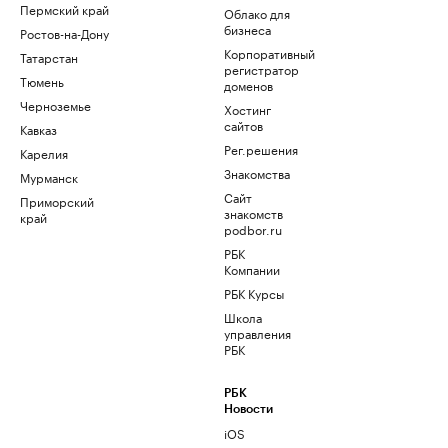
Пермский край
Облако для
бизнеса
Ростов-на-Дону
Корпоративный
Татарстан
регистратор
Тюмень
доменов
Черноземье
Хостинг
сайтов
Кавказ
Рег.решения
Карелия
Знакомства
Мурманск
Сайт
Приморский
знакомств
край
podbor.ru
РБК
Компании
РБК Курсы
Школа
управления
РБК
РБК
Новости
iOS